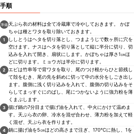
手順
天ぷら衣の材料は全て冷蔵庫で冷やしておきます。 かぼ
準備
ちゃは種とワタを取り除いておきます。
ししとうはヘタを切り落とし、つまようじで数ヶ所に穴を
1
空けます。ナスはヘタを切り落として縦に半分に切り、切
込みを入れて開き、扇状にします。かぼちゃは厚さ1㎝ほ
どに切ります。ミョウガは半分に切ります。
エビは竹串等で背ワタを取り、尾のつけ根からひと節残し
2
て殻をむき、尾の先を斜めに切って中の水分をしごき出し
ます。腹側に浅く切り込みを入れて、腹側の切り込みをそ
らしてまっすぐにのばし、尾につかないように強力粉を薄
くまぶします。
揚げ鍋の7分目まで揚げ油を入れて、中火にかけて温めま
3
す。天ぷら衣の卵、冷水を混ぜ合わせ、薄力粉を加えて軽
く混ぜ、天ぷら衣を作ります。
鍋に揚げ油を5㎝ほどの高さまで注ぎ、170℃に熱し、1を
4