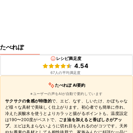
たべれぽ
レシピ満足度
4.54
67
人の平均満足度
たべれぽ AI要約
※ユーザーの声をAIが自動で要約しています
サクサクの食感が特徴的
で、エビ、なす、しいたけ、かぼちゃな
ど様々な具材で美味しく仕上がります。初心者でも簡単に作れ、
冷えた炭酸水を使うとよりカラッと揚がるポイントも。温度設定
は190〜200度がベストで、
ごま油を加えると香ばしさがアッ
プ
。エビは丸まらないように切れ目を入れるのがコツです。天丼
やお蕎麦の具材としても相性抜群で、家族みんなに好評な一品に