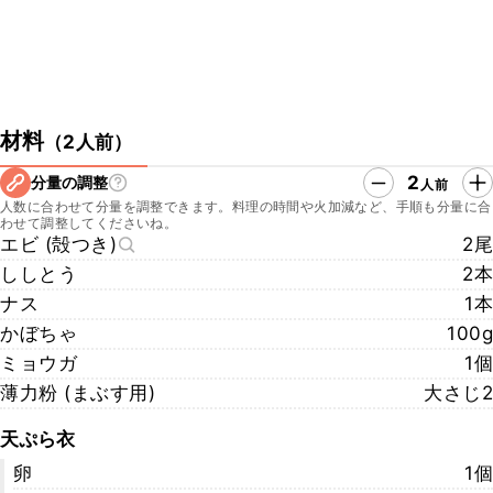
材料
（
2人前
）
2
分量の調整
人前
人数に合わせて分量を調整できます。料理の時間や火加減など、手順も分量に合
わせて調整してくださいね。
エビ (殻つき)
2尾
ししとう
2本
ナス
1本
かぼちゃ
100g
ミョウガ
1個
薄力粉 (まぶす用)
大さじ2
天ぷら衣
卵
1個