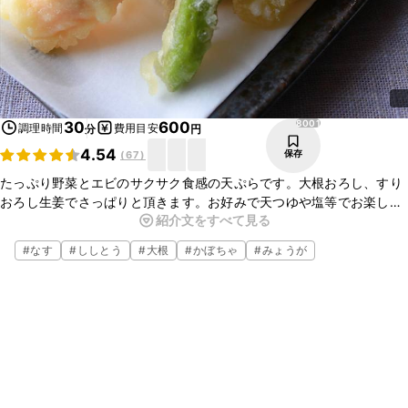
8001
30
600
調理時間
費用目安
分
円
4.54
保存
(
67
)
たっぷり野菜とエビのサクサク食感の天ぷらです。大根おろし、すり
おろし生姜でさっぱりと頂きます。お好みで天つゆや塩等でお楽しみ
紹介文をすべて見る
下さい。ごはんに乗せたり、うどんやそばに乗せたり、アレンジする
のもおすすめですよ。
#
なす
#
ししとう
#
大根
#
かぼちゃ
#
みょうが