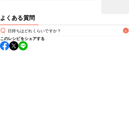
よくある質問
Q
日持ちはどれくらいですか？
+
このレシピをシェアする
保存期間は冷蔵で翌日中が目安です。なるべくお早めにお召
し上がりください。

A
※日持ちは目安です。
こちら
の注意事項をご確認の上、正し