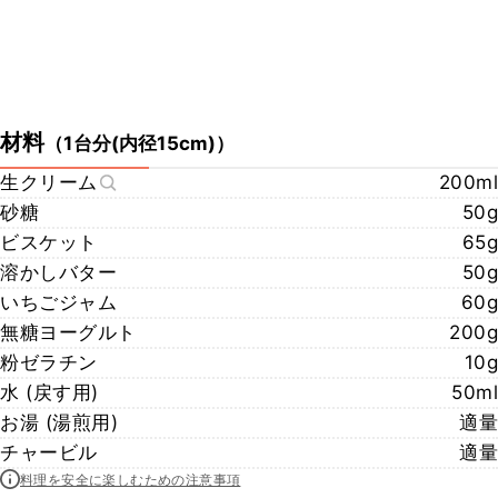
材料
（
1台分(内径15cm)
）
生クリーム
200ml
砂糖
50g
ビスケット
65g
溶かしバター
50g
いちごジャム
60g
無糖ヨーグルト
200g
粉ゼラチン
10g
水 (戻す用)
50ml
お湯 (湯煎用)
適量
チャービル
適量
料理を安全に楽しむための注意事項