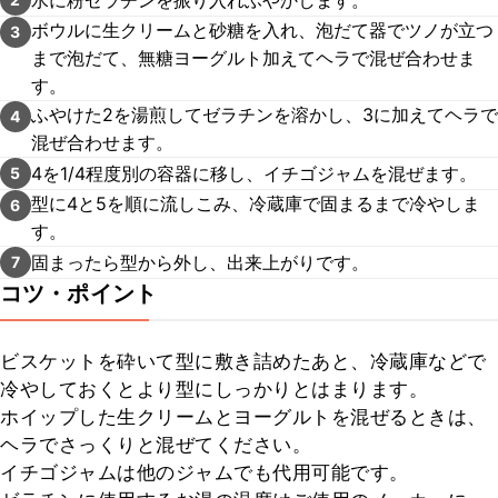
ボウルに生クリームと砂糖を入れ、泡だて器でツノが立つ
3
まで泡だて、無糖ヨーグルト加えてヘラで混ぜ合わせま
す。
ふやけた2を湯煎してゼラチンを溶かし、3に加えてヘラで
4
混ぜ合わせます。
4を1/4程度別の容器に移し、イチゴジャムを混ぜます。
5
型に4と5を順に流しこみ、冷蔵庫で固まるまで冷やしま
6
す。
固まったら型から外し、出来上がりです。
7
コツ・ポイント
ビスケットを砕いて型に敷き詰めたあと、冷蔵庫などで
冷やしておくとより型にしっかりとはまります。

ホイップした生クリームとヨーグルトを混ぜるときは、
ヘラでさっくりと混ぜてください。

イチゴジャムは他のジャムでも代用可能です。
