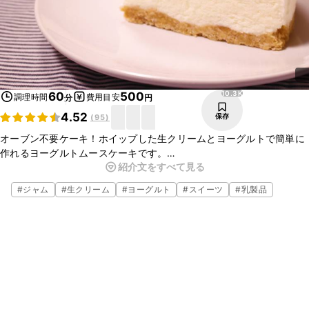
10.3K
60
500
調理時間
費用目安
分
円
4.52
保存
(
95
)
オーブン不要ケーキ！ホイップした生クリームとヨーグルトで簡単に
作れるヨーグルトムースケーキです。
紹介文をすべて見る
下に敷いたタルト生地も、ビスケットを砕くだけで出来るのでとても
簡単です。
#
ジャム
#
生クリーム
#
ヨーグルト
#
スイーツ
#
乳製品
色々な味のジャムを加えて、アレンジも楽しめます！