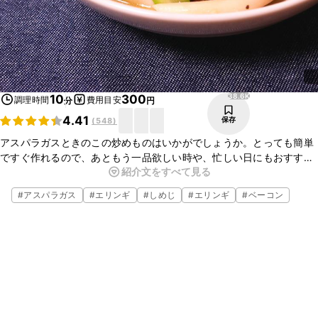
38.6K
10
300
調理時間
費用目安
分
円
4.41
保存
(
548
)
アスパラガスときのこの炒めものはいかがでしょうか。とっても簡単
ですぐ作れるので、あともう一品欲しい時や、忙しい日にもおすすめ
紹介文をすべて見る
の一品です。ピリ辛なのでお酒のおつまみにもぴったりですよ。ぜひ
作ってみてくださいね。
#
アスパラガス
#
エリンギ
#
しめじ
#
エリンギ
#
ベーコン