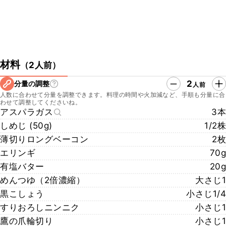
材料
（
2人前
）
2
分量の調整
人前
人数に合わせて分量を調整できます。料理の時間や火加減など、手順も分量に合
わせて調整してくださいね。
アスパラガス
3本
しめじ (50g)
1/2株
薄切りロングベーコン
2枚
エリンギ
70g
有塩バター
20g
めんつゆ（2倍濃縮）
大さじ1
黒こしょう
小さじ1/4
すりおろしニンニク
小さじ1
鷹の爪輪切り
小さじ1