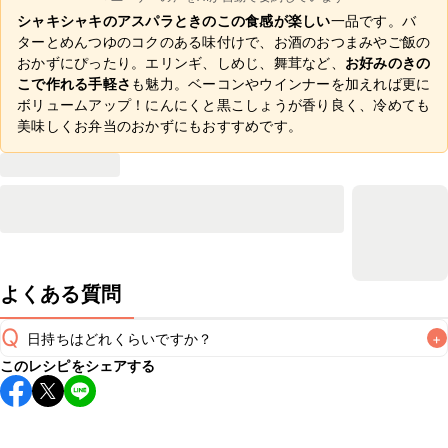
シャキシャキのアスパラときのこの食感が楽しい
一品です。バ
ターとめんつゆのコクのある味付けで、お酒のおつまみやご飯の
おかずにぴったり。エリンギ、しめじ、舞茸など、
お好みのきの
こで作れる手軽さ
も魅力。ベーコンやウインナーを加えれば更に
ボリュームアップ！にんにくと黒こしょうが香り良く、冷めても
美味しくお弁当のおかずにもおすすめです。
よくある質問
Q
日持ちはどれくらいですか？
+
このレシピをシェアする
保存期間は冷蔵で翌日中が目安です。なるべくお早めにお召
し上がりください。

A
※日持ちは目安です。
こちら
の注意事項をご確認の上、正し