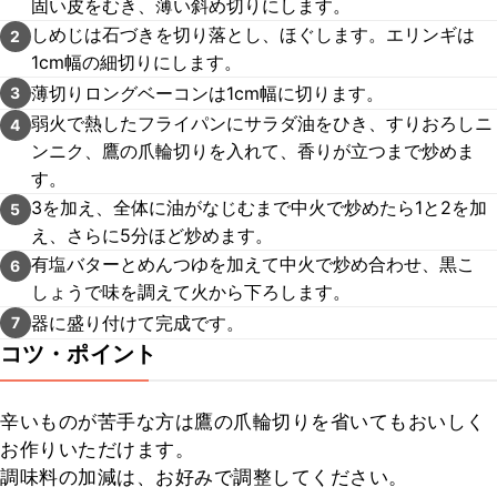
固い皮をむき、薄い斜め切りにします。
しめじは石づきを切り落とし、ほぐします。エリンギは
2
1cm幅の細切りにします。
薄切りロングベーコンは1cm幅に切ります。
3
弱火で熱したフライパンにサラダ油をひき、すりおろしニ
4
ンニク、鷹の爪輪切りを入れて、香りが立つまで炒めま
す。
3を加え、全体に油がなじむまで中火で炒めたら1と2を加
5
え、さらに5分ほど炒めます。
有塩バターとめんつゆを加えて中火で炒め合わせ、黒こ
6
しょうで味を調えて火から下ろします。
器に盛り付けて完成です。
7
コツ・ポイント
辛いものが苦手な方は鷹の爪輪切りを省いてもおいしく
お作りいただけます。

調味料の加減は、お好みで調整してください。