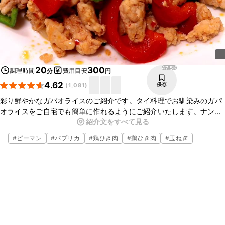
47.5K
20
300
調理時間
費用目安
分
円
4.62
保存
(
1,081
)
彩り鮮やかなガパオライスのご紹介です。タイ料理でお馴染みのガパ
オライスをご自宅でも簡単に作れるようにご紹介いたします。ナンプ
紹介文をすべて見る
ラーの風味が食欲そそり、一口食べればきっと止まらないはず！ぜひ
お試しください。
#
ピーマン
#
パプリカ
#
鶏ひき肉
#
鶏ひき肉
#
玉ねぎ