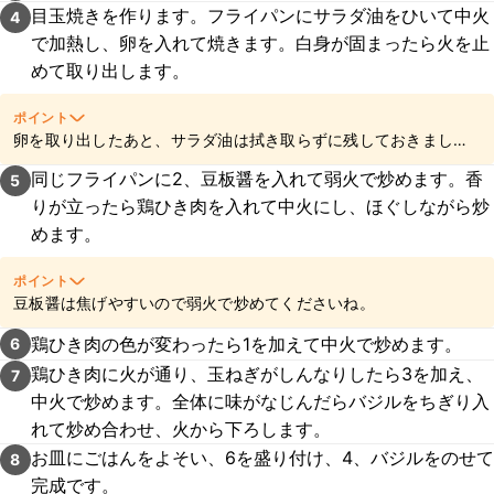
目玉焼きを作ります。フライパンにサラダ油をひいて中火
4
で加熱し、卵を入れて焼きます。白身が固まったら火を止
めて取り出します。
ポイント
卵を取り出したあと、サラダ油は拭き取らずに残しておきましょ
う。
同じフライパンに2、豆板醤を入れて弱火で炒めます。香
5
りが立ったら鶏ひき肉を入れて中火にし、ほぐしながら炒
めます。
ポイント
豆板醤は焦げやすいので弱火で炒めてくださいね。
鶏ひき肉の色が変わったら1を加えて中火で炒めます。
6
鶏ひき肉に火が通り、玉ねぎがしんなりしたら3を加え、
7
中火で炒めます。全体に味がなじんだらバジルをちぎり入
れて炒め合わせ、火から下ろします。
お皿にごはんをよそい、6を盛り付け、4、バジルをのせて
8
完成です。