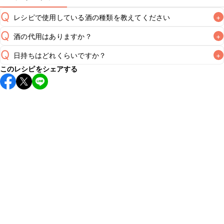
Q
レシピで使用している酒の種類を教えてください
+
Q
酒の代用はありますか？
+
A
Q
日持ちはどれくらいですか？
+
A
このレシピをシェアする
保存期間は冷蔵で翌日中が目安です。なるべくお早めにお召
し上がりください。

A
※日持ちは目安です。
こちら
の注意事項をご確認の上、正し