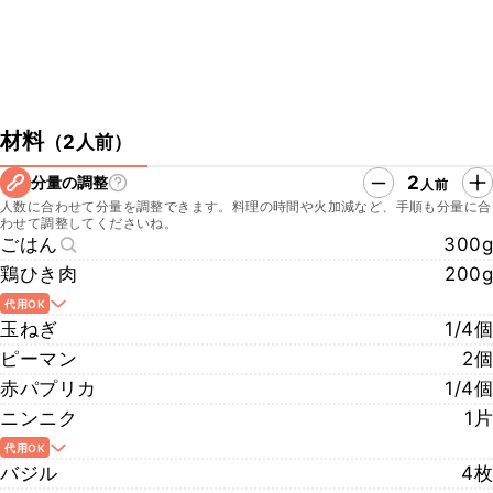
材料
（
2人前
）
2
分量の調整
人前
人数に合わせて分量を調整できます。料理の時間や火加減など、手順も分量に合
わせて調整してくださいね。
ごはん
300g
鶏ひき肉
200g
代用OK
玉ねぎ
1/4個
ピーマン
2個
赤パプリカ
1/4個
ニンニク
1片
代用OK
バジル
4枚