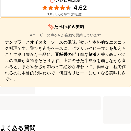
レシピ満足度
4.62
1,081
人の平均満足度
たべれぽ AI要約
※ユーザーの声をAIが自動で要約しています
ナンプラーとオイスターソース
の風味が効いた本格的なエスニッ
ク料理です。鶏ひき肉をベースに、パプリカやピーマンを加える
ことで彩り豊かな一品に。
豆板醤のピリ辛な刺激
と香り高いバジ
ルの風味が食欲をそそります。上にのせた半熟卵を崩しながら食
べると、まろやかさが加わって絶妙な味わいに。簡単な工程で作
れるのに本格的な味わいで、何度もリピートしたくなる美味しさ
です。
よくある質問