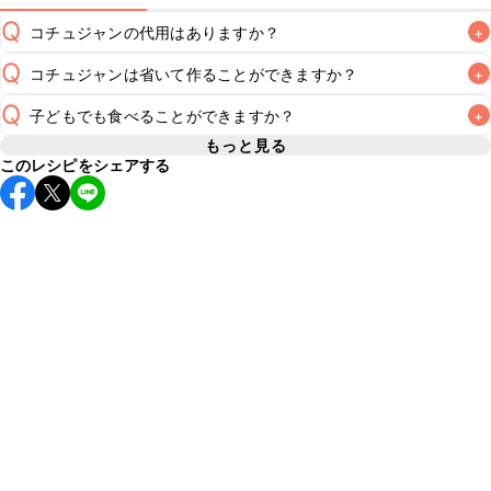
Q
コチュジャンの代用はありますか？
+
Q
コチュジャンは省いて作ることができますか？
+
A
コチュジャンの代用は
こちら
Q
子どもでも食べることができますか？
+
使用量が少ない場合は省いてもお作りいただけますが、メイ
ンの味付けとして使用している場合は省くと味がぼやける可
もっと見る
A
このレシピをシェアする
コチュジャンは甘辛い風味が特徴の食材なため、お子様や辛
能性があるため、 
こちら
 の食材で味を調えて仕上げること
い味付けが苦手な方は風味や刺激を強く感じる可能性がござ
います。使用する食材や味付けにつきましては普段のお子様
A
の食事内容にあわせて変更し、ご家庭でお召し上がりいただ
けるかをご判断いただいた上で、安全にクラシルレシピをご