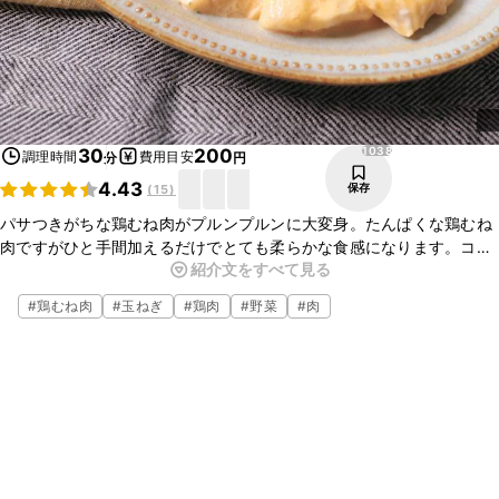
1038
30
200
調理時間
費用目安
分
円
4.43
保存
(
15
)
パサつきがちな鶏むね肉がプルンプルンに大変身。たんぱくな鶏むね
肉ですがひと手間加えるだけでとても柔らかな食感になります。コ
紹介文をすべて見る
チュジャンとマヨネーズのソースで味わい豊かになりますし、とても
よく合います。是非お試しください。
#
鶏むね肉
#
玉ねぎ
#
鶏肉
#
野菜
#
肉