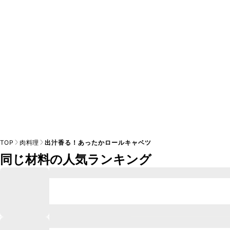
※日持ちは目安です。
こちら
の注意事項をご確認の上、正し
TOP
肉料理
出汁香る！あったかロールキャベツ
同じ材料の人気ランキング