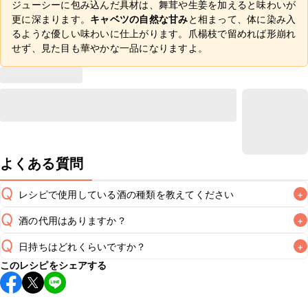
ジューシーに包み込んだ具材は、舞茸や生姜を加えると味わいが
更に深まります。
キャベツの自然な甘み
と相まって、体に染み入
るような優しい味わいに仕上がります。爪楊枝で留めれば形崩れ
せず、見た目も華やかな一品になりますよ。
よくある質問
Q
レシピで使用している酒の種類を教えてください
+
Q
酒の代用はありますか？
+
A
Q
日持ちはどれくらいですか？
+
A
このレシピをシェアする
保存期間は冷蔵で翌日中が目安です。なるべくお早めにお召
し上がりください。

A