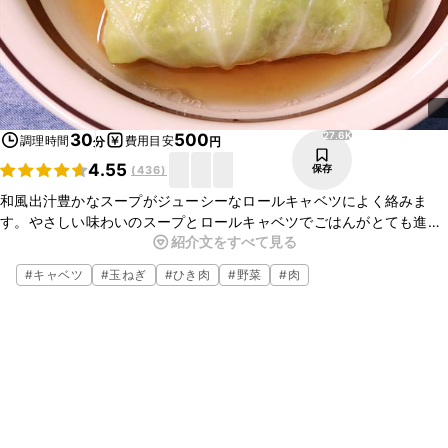
27.6K
30
500
調理時間
費用目安
分
円
4.55
保存
(
436
)
和風出汁豊かなスープがジューシーなロールキャベツによく絡みま
す。やさしい味わいのスープとロールキャベツでごはんがとても進み
紹介文をすべて見る
ますよ。ぜひ試してみてくださいね。
#
キャベツ
#
玉ねぎ
#
ひき肉
#
野菜
#
肉