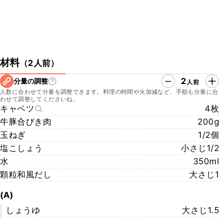
材料
（
2人前
）
2
分量の調整
人前
人数に合わせて分量を調整できます。料理の時間や火加減など、手順も分量に合
わせて調整してくださいね。
キャベツ
4枚
牛豚合びき肉
200g
玉ねぎ
1/2個
塩こしょう
小さじ1/2
水
350ml
顆粒和風だし
大さじ1
(A)
しょうゆ
大さじ1.5