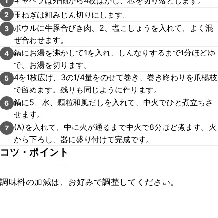
キャベツは外側から4枚はがし、芯を切り落とします。
1
玉ねぎは粗みじん切りにします。
2
ボウルに牛豚合びき肉、2、塩こしょうを入れて、よく混
3
ぜ合わせます。
鍋にお湯を沸かして1を入れ、しんなりするまで1分ほどゆ
4
で、お湯を切ります。
4を1枚広げ、3の1/4量をのせて巻き、巻き終わりを爪楊枝
5
で留めます。残りも同じように作ります。
鍋に5、水、顆粒和風だしを入れて、中火でひと煮立ちさ
6
せます。
(A)を入れて、中に火が通るまで中火で8分ほど煮ます。火
7
から下ろし、器に盛り付けて完成です。
コツ・ポイント
調味料の加減は、お好みで調整してください。