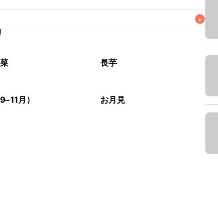
+
リ
がりいただくことをおすすめします。

野菜
長芋
9–11月）
お月見