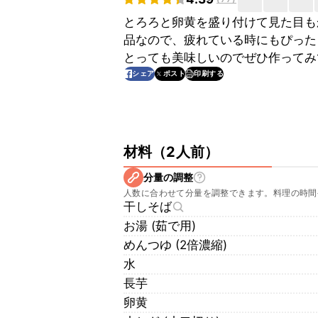
とろろと卵黄を盛り付けて見た目も
品なので、疲れている時にもぴった
とっても美味しいのでぜひ作ってみ
印刷する
シェア
ポスト
材料
（
2人前
）
分量の調整
人数に合わせて分量を調整できます。料理の時間
干しそば
お湯 (茹で用)
めんつゆ (2倍濃縮)
水
長芋
卵黄