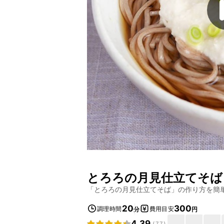
とろろの月見仕立てそば
「
とろろの月見仕立てそば
」の作り方を簡
20
300
調理時間
費用目安
分
円
4.39
(
77
)