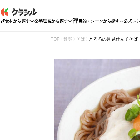
食材から探す
料理名から探す
目的・シーンから探す
公式レ
TOP
麺類
そば
とろろの月見仕立てそば