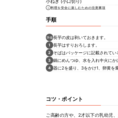
小ねぎ (小口切り)
料理を安全に楽しむための注意事項
手順
長芋の皮は剥いておきます。
準備
長芋はすりおろします。
1
そばはパッケージに記載されてい
2
鍋にめんつゆ、水を入れ中火にか
3
器に2を盛り、3をかけ1、卵黄を
4
コツ・ポイント
ご高齢の方や、2才以下の乳幼児