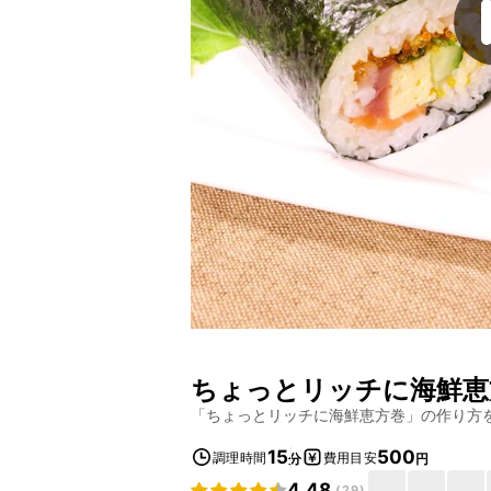
ちょっとリッチに海鮮恵
「
ちょっとリッチに海鮮恵方巻
」の作り方
15
500
調理時間
費用目安
分
円
4.48
(
29
)