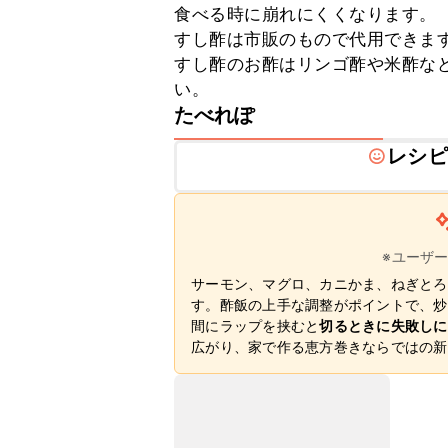
食べる時に崩れにくくなります。

すし酢は市販のもので代用できます
すし酢のお酢はリンゴ酢や米酢な
い。
たべれぽ
レシピ
※ユーザ
サーモン、マグロ、カニかま、ねぎとろ
す。酢飯の上手な調整がポイントで、炒
間にラップを挟むと
切るときに失敗しに
広がり、家で作る恵方巻きならではの新