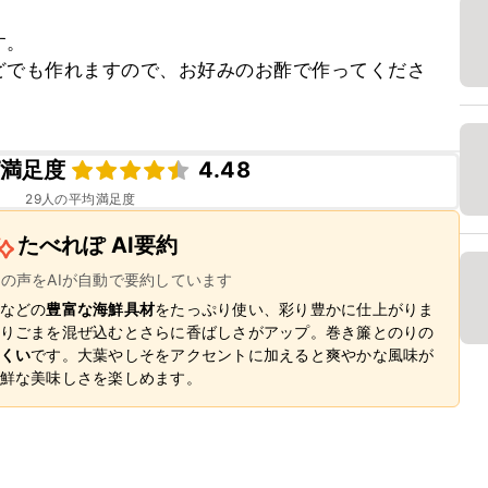
。

どでも作れますので、お好みのお酢で作ってくださ
満足度
4.48
29
人の平均満足度
たべれぽ AI要約
ーの声をAIが自動で要約しています
などの
豊富な海鮮具材
をたっぷり使い、彩り豊かに仕上がりま
りごまを混ぜ込むとさらに香ばしさがアップ。巻き簾とのりの
くい
です。大葉やしそをアクセントに加えると爽やかな風味が
鮮な美味しさを楽しめます。