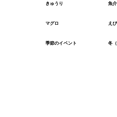
きゅうり
魚
マグロ
え
季節のイベント
冬（