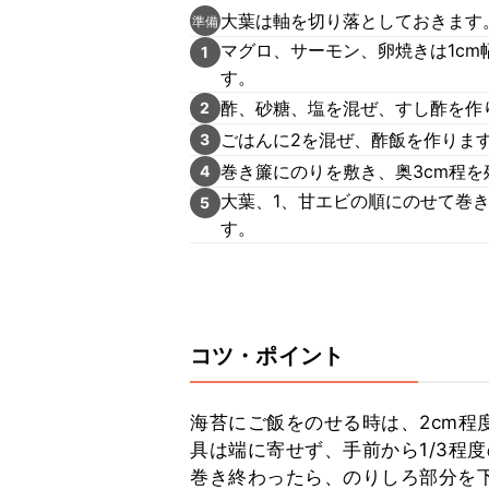
大葉は軸を切り落としておきます
準備
マグロ、サーモン、卵焼きは1cm
1
す。
酢、砂糖、塩を混ぜ、すし酢を作
2
ごはんに2を混ぜ、酢飯を作りま
3
巻き簾にのりを敷き、奥3cm程を
4
大葉、1、甘エビの順にのせて巻
5
す。
コツ・ポイント
海苔にご飯をのせる時は、2cm程
具は端に寄せず、手前から1/3程
巻き終わったら、のりしろ部分を