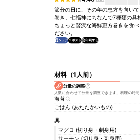
節分の日に、その年の恵方を向いて
巻き、七福神にちなんで7種類の具
ちょっと贅沢な海鮮恵方巻きを食べ
ださい。
印刷する
シェア
ポスト
材料
（
1人前
）
分量の調整
人数に合わせて分量を調整できます。料理の時間
海苔
ごはん (あたたかいもの)
具
マグロ (切り身・刺身用)
サーモン (切り身・刺身用)