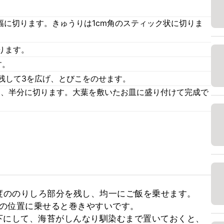
。
幅に切ります。きゅうりは1cm角のスティック状に切りま
ります。
す。
残して3を広げ、とびこをのせます。
き、半分に切ります。大葉を敷いたお皿に盛り付けて完成で
度ののりしろ部分を残し、均一にご飯を乗せます。

度の位置に乗せると巻きやすいです。

下にして、海苔がしんなり馴染むまで置いておくと、