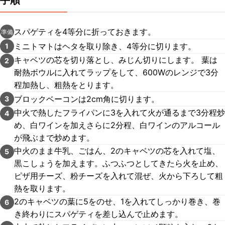
手順
スパゲティを4等分に折っておきます。
準備
ミニトマトはヘタを取り除き、4等分に切ります。
1
キャベツの芯を切り落とし、みじん切りにします。 葉は
2
耐熱ボウルに入れてラップをして、600Wのレンジで3分
程加熱し、粗熱をとります。
ブロックベーコンは2cm角に切ります。
3
中火で熱したフライパンに3を入れて火が通るまで3分程炒
4
め、白ワインを加えさらに2分程、白ワインのアルコール
が飛ぶまで炒めます。
中火のまま牛乳、ごはん、2のキャベツの芯を入れて塩、
5
黒こしょうを加えます。ふつふつとしてきたら火を止め、
ピザ用チーズ、粉チーズを入れて混ぜ、火から下ろして粗
熱を取ります。
2のキャベツの葉に5をのせ、1を入れてしっかり巻き、巻
6
き終わりにスパゲティを差し込んで止めます。