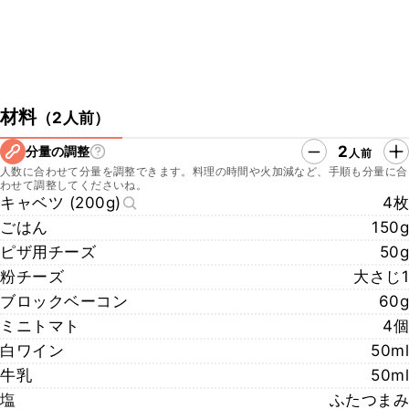
材料
（
2人前
）
2
分量の調整
人前
人数に合わせて分量を調整できます。料理の時間や火加減など、手順も分量に合
わせて調整してくださいね。
キャベツ (200g)
4枚
ごはん
150g
ピザ用チーズ
50g
粉チーズ
大さじ1
ブロックベーコン
60g
ミニトマト
4個
白ワイン
50ml
牛乳
50ml
塩
ふたつまみ