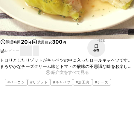
2147
20
300
調理時間
費用目安
分
円
レビュー
保存
トロリとしたリゾットがキャベツの中に入ったロールキャベツです。
まろやかなチーズクリーム味とトマトの酸味の不思議な味をお楽しみ
紹介文をすべて見る
ください。
キャベツとリゾットとコンソメスープが一度に味わえる楽しいメ
#
ベーコン
#
リゾット
#
キャベツ
#
加工肉
#
チーズ
ニューです。