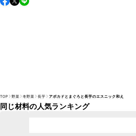
し上がりください。

A
※日持ちは目安です。
こちら
の注意事項をご確認の上、正し
TOP
野菜
冬野菜
長芋
アボカドとまぐろと長芋のエスニック和え
同じ材料の人気ランキング