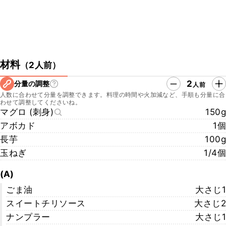
材料
（
2人前
）
2
分量の調整
人前
人数に合わせて分量を調整できます。料理の時間や火加減など、手順も分量に合
わせて調整してくださいね。
マグロ (刺身)
150g
アボカド
1個
長芋
100g
玉ねぎ
1/4個
(A)
ごま油
大さじ1
スイートチリソース
大さじ2
ナンプラー
大さじ1