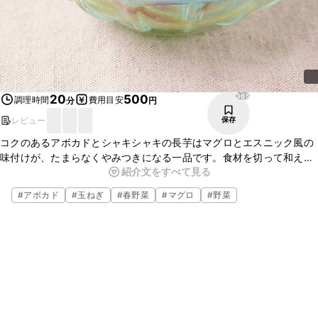
365
20
500
調理時間
費用目安
分
円
レビュー
保存
コクのあるアボカドとシャキシャキの長芋はマグロとエスニック風の
味付けが、たまらなくやみつきになる一品です。食材を切って和える
紹介文をすべて見る
だけなので時間のない日にも簡単に作れます。食卓にもう一品欲しい
時などにも作ってみてはいかがでしょうか。
#
アボカド
#
玉ねぎ
#
春野菜
#
マグロ
#
野菜