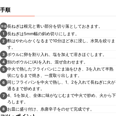
手順
長ねぎは根元と青い部分を切り落としておきます。
準備
長ねぎは5mm幅の斜め切りにします。
1
麩はやわらかくなるまで10分ほど水に浸し、水気を絞りま
2
す。
ボウルに卵を割り入れ、塩を加えて溶きほぐします。
3
別のボウルに(A)を入れ、混ぜ合わせます。
4
中火で熱したフライパンにごま油をひき、3を入れて半熟
5
状になるまで焼き、一度取り出します。
同じフライパンを中火で熱し、1、2を入れて長ねぎに火が
6
通るまで炒めます。
4、5を加え、全体に味がなじむまで中火で炒め、火から下
7
ろします。
お皿に盛り付け、糸唐辛子をのせて完成です。
8