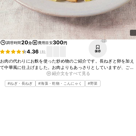
270
20
300
調理時間
費用目安
分
円
4.36
保存
(
8
)
お肉の代わりにお麩を使った炒め物のご紹介です。長ねぎと卵を加え
て中華風に仕上げました。お肉よりもあっさりとしていますが、ごは
紹介文をすべて見る
んによく合う一品ですよ。簡単に作れるので、今晩のおかずにぜひ
作ってみてくださいね。
#
ねぎ・長ねぎ
#
海藻・乾物・こんにゃく
#
野菜