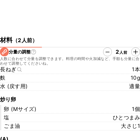
材料
（
2人前
）
2
分量の調整
人前
人数に合わせて分量を調整できます。料理の時間や火加減など、手順も分量に合
わせて調整してくださいね。
長ねぎ
1本
麩
10g
水 (戻す用)
適量
炒り卵
卵 (Mサイズ)
1個
塩
ひとつまみ
ごま油
大さじ1
(A)