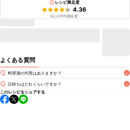
レシピ満足度
4.36
8
人の平均満足度
よくある質問
Q
料理酒の代用はありますか？
+
Q
日持ちはどれくらいですか？
+
A
このレシピをシェアする
保存期間は冷蔵で翌日中が目安です。なるべくお早めにお召
し上がりください。

A
※日持ちは目安です。
こちら
の注意事項をご確認の上、正し