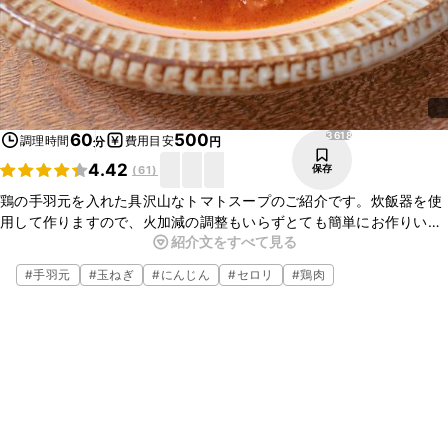
3618
60
500
調理時間
費用目安
分
円
4.42
保存
(
61
)
鶏の手羽元を入れた具沢山なトマトスープのご紹介です。炊飯器を使
用して作りますので、火加減の調整もいらずとても簡単にお作りいた
紹介文をすべて見る
だけます。手羽元もとても柔らかく仕上がり、とても美味しいです
よ。ぜひ作ってみてくださいね。
#
手羽元
#
玉ねぎ
#
にんじん
#
セロリ
#
鶏肉