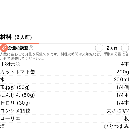
材料
（
2人前
）
2
分量の調整
人前
人数に合わせて分量を調整できます。料理の時間や火加減など、手順も分量に合
わせて調整してくださいね。
手羽元
4本
カットトマト缶
200g
水
200ml
玉ねぎ (50g)
1/4個
にんじん (50g)
1/4本
セロリ (30g)
1/4本
コンソメ顆粒
大さじ1/2
ローリエ
1枚
塩
ひとつまみ