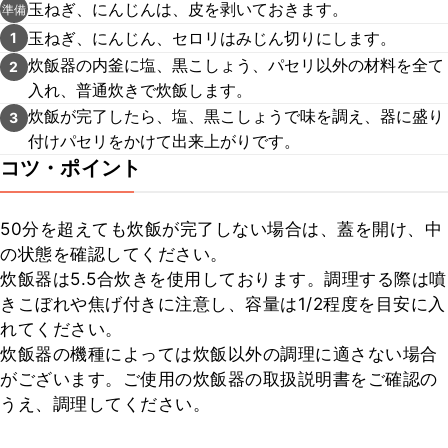
玉ねぎ、にんじんは、皮を剥いておきます。
準備
玉ねぎ、にんじん、セロリはみじん切りにします。
1
炊飯器の内釜に塩、黒こしょう、パセリ以外の材料を全て
2
入れ、普通炊きで炊飯します。
炊飯が完了したら、塩、黒こしょうで味を調え、器に盛り
3
付けパセリをかけて出来上がりです。
コツ・ポイント
50分を超えても炊飯が完了しない場合は、蓋を開け、中
の状態を確認してください。

炊飯器は5.5合炊きを使用しております。調理する際は噴
きこぼれや焦げ付きに注意し、容量は1/2程度を目安に入
れてください。

炊飯器の機種によっては炊飯以外の調理に適さない場合
がございます。ご使用の炊飯器の取扱説明書をご確認の
うえ、調理してください。