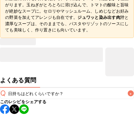
がります。玉ねぎがとろとろに溶け込んで、トマトの酸味と旨味
が絶妙なスープに。セロリやマッシュルーム、しめじなどお好み
の野菜を加えてアレンジも自在です。
ジュワッと染み出す肉汁
と
濃厚なスープは、そのままでも、パスタやリゾットのソースにし
ても美味しく、作り置きにも向いています。
よくある質問
Q
日持ちはどれくらいですか？
+
このレシピをシェアする
保存期間は冷蔵で翌日中が目安です。なるべくお早めにお召
し上がりください。

A
※日持ちは目安です。
こちら
の注意事項をご確認の上、正し