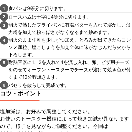
食パンは9等分に切ります。
1
ロースハムは十字に4等分に切ります。
2
弱火で熱したフライパンに有塩バターを入れて溶かし、薄
3
力粉を加えて粉っぽさがなくなるまで炒めます。
弱火のまま牛乳を少しずつ加え、とろみが出てきたらコン
4
ソメ顆粒、塩こしょうを加え全体に味がなじんだら火から
下ろします。
耐熱容器に1、2を入れて4を流し入れ、卵、ピザ用チーズ
5
をのせてオーブントースターでチーズが溶けて焼き色が付
くまで10分程焼きます。
パセリを散らして完成です。
6
コツ・ポイント
塩加減は、お好みで調整してください。

お使いのトースター機種によって焼き加減が異なります
ので、様子を見ながらご調整ください。今回は