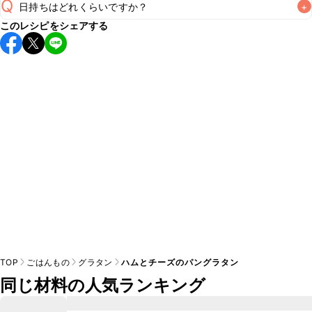
Q
日持ちはどれくらいですか？
+
このレシピをシェアする
保存期間は冷蔵で当日中が目安です。なるべくお早めにお召
し上がりください。

A
※日持ちは目安です。
こちら
の注意事項をご確認の上、正し
TOP
ごはんもの
グラタン
ハムとチーズのパングラタン
同じ材料の人気ランキング