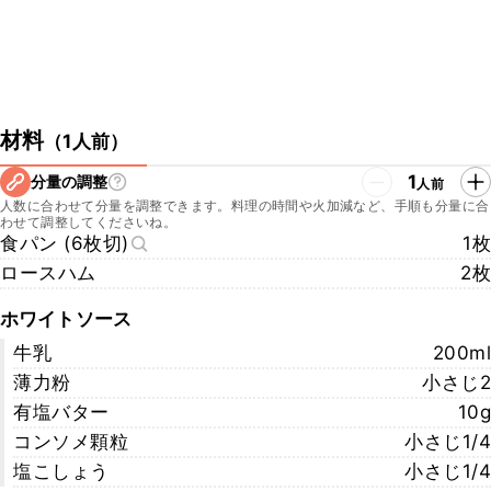
材料
（
1人前
）
1
分量の調整
人前
人数に合わせて分量を調整できます。料理の時間や火加減など、手順も分量に合
わせて調整してくださいね。
食パン (6枚切)
1枚
ロースハム
2枚
ホワイトソース
牛乳
200ml
薄力粉
小さじ2
有塩バター
10g
コンソメ顆粒
小さじ1/4
塩こしょう
小さじ1/4