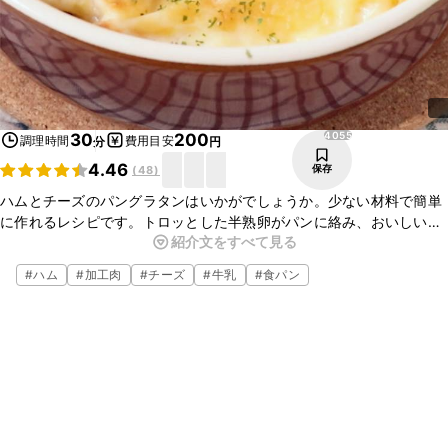
4055
30
200
調理時間
費用目安
分
円
4.46
保存
(
48
)
ハムとチーズのパングラタンはいかがでしょうか。少ない材料で簡単
に作れるレシピです。トロッとした半熟卵がパンに絡み、おいしいで
紹介文をすべて見る
すよ。朝ごはんや遅めのお昼ごはんにもおすすめです。お好みで玉ね
ぎを加えたり、たくさんアレンジして作ってみてくださいね。
#
ハム
#
加工肉
#
チーズ
#
牛乳
#
食パン