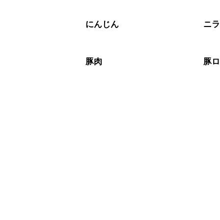
にんじん
ニ
豚肉
豚