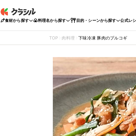
食材から探す
料理名から探す
目的・シーンから探す
公式レ
TOP
肉料理
下味冷凍 豚肉のプルコギ