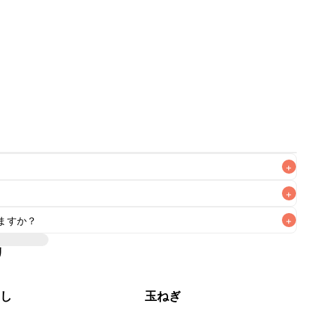
+
+
ますか？
+
リ
いただけますが、メインの味付けとして使用している場合は
、 
こちら
 の食材で味を調えて仕上げることをおすすめいたし
やし
玉ねぎ