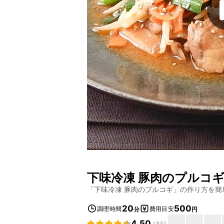
下味冷凍 豚肉のプルコ
「
下味冷凍 豚肉のプルコギ
」の作り方を簡
20
500
調理時間
費用目安
分
円
4.50
(
85
)