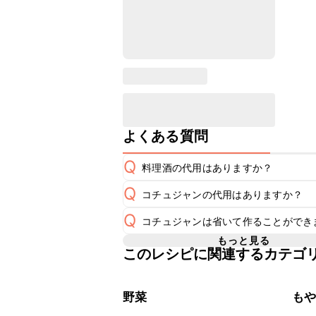
よくある質問
Q
料理酒の代用はありますか？
Q
コチュジャンの代用はありますか？
A
Q
コチュジャンは省いて作ることができ
A
コチュジャンの代用は
こちら
もっと見る
このレシピに関連するカテゴ
使用量が少ない場合は省いてもお作り
A
省くと味がぼやける可能性があるため
野菜
も