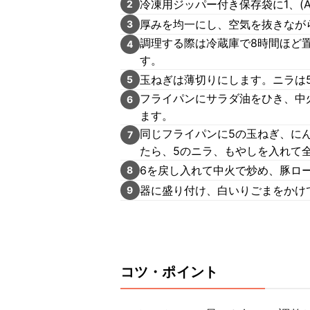
冷凍用ジッパー付き保存袋に1、(
2
厚みを均一にし、空気を抜きなが
3
調理する際は冷蔵庫で8時間ほど
4
す。
玉ねぎは薄切りにします。ニラは
5
フライパンにサラダ油をひき、中
6
ます。
同じフライパンに5の玉ねぎ、に
7
たら、5のニラ、もやしを入れて
6を戻し入れて中火で炒め、豚ロ
8
器に盛り付け、白いりごまをかけ
9
コツ・ポイント