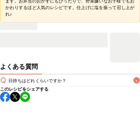
ます。お弁当のおかずにもぴったりで、野菜嫌いなお子様でもお
かわりするほど人気のレシピです。仕上げに塩を振って召し上が
れ♪
よくある質問
Q
日持ちはどれくらいですか？
+
このレシピをシェアする
保存期間は冷蔵で翌日中が目安です。なるべくお早めにお召
し上がりください。

A
※日持ちは目安です。
こちら
の注意事項をご確認の上、正し