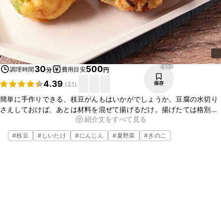
1300
30
500
調理時間
費用目安
分
円
4.39
保存
(
21
)
簡単に手作りできる、枝豆がんもはいかがでしょうか。豆腐の水切り
さえしておけば、あとは材料を混ぜて揚げるだけ。揚げたては格別で
紹介文をすべて見る
すが、冷めても美味しくいただけますよ。おかずにはもちろん、お酒
のおつまみにもいかがでしょうか。ぜひ、お試しください。
#
枝豆
#
しいたけ
#
にんじん
#
夏野菜
#
きのこ