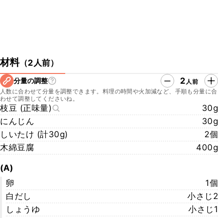
材料
（
2人前
）
2
分量の調整
人前
人数に合わせて分量を調整できます。料理の時間や火加減など、手順も分量に合
わせて調整してくださいね。
枝豆 (正味量)
30g
にんじん
30g
しいたけ (計30g)
2個
木綿豆腐
400g
(A)
卵
1個
白だし
小さじ2
しょうゆ
小さじ1