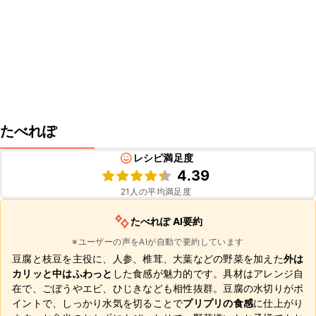
たべれぽ
レシピ満足度
4.39
21
人の平均満足度
たべれぽ AI要約
※ユーザーの声をAIが自動で要約しています
豆腐と枝豆を主役に、人参、椎茸、大葉などの野菜を加えた
外は
カリッと中はふわっと
した食感が魅力的です。具材はアレンジ自
在で、ごぼうやエビ、ひじきなども相性抜群。豆腐の水切りがポ
イントで、しっかり水気を切ることで
プリプリの食感
に仕上がり