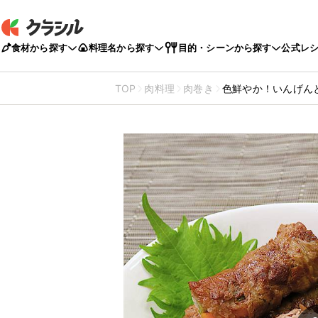
食材から探す
料理名から探す
目的・シーンから探す
公式レ
TOP
肉料理
肉巻き
色鮮やか！いんげん