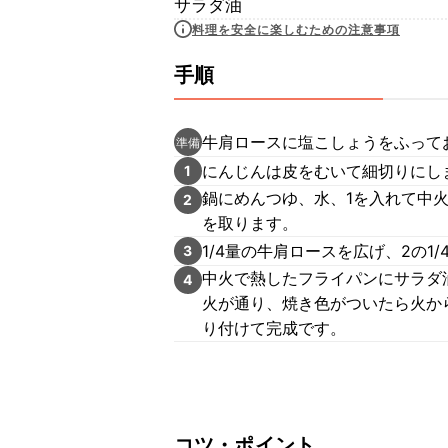
サラダ油
料理を安全に楽しむための注意事項
手順
牛肩ロースに塩こしょうをふって
準備
にんじんは皮をむいて細切りにし
1
鍋にめんつゆ、水、1を入れて中
2
を取ります。
1/4量の牛肩ロースを広げ、2の1
3
中火で熱したフライパンにサラダ
4
火が通り、焼き色がついたら火か
り付けて完成です。
コツ・ポイント