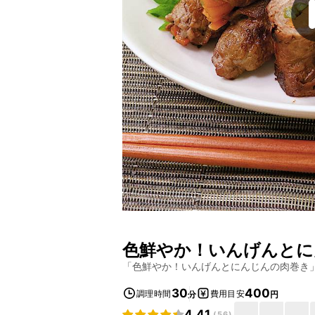
色鮮やか！いんげんとに
「
色鮮やか！いんげんとにんじんの肉巻き
30
400
調理時間
費用目安
分
円
4.41
(
56
)