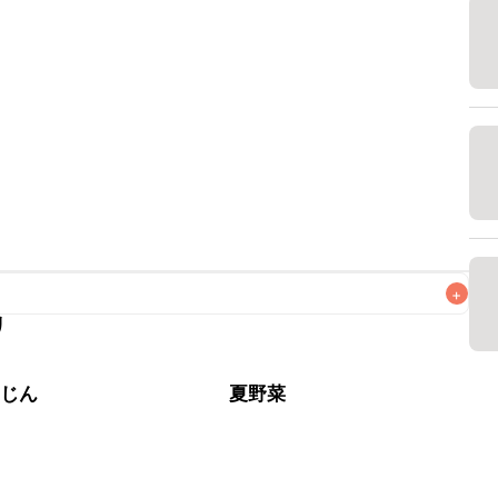
+
リ
なるべくお早めにお召し上がりください。

んじん
夏野菜
肉