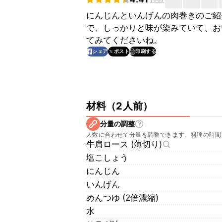
にんじんといんげんの肉巻きのご紹
で、しっかりと味が染みていて、お
てみてくださいね。
印刷する
シェア
ポスト
材料
（
2人前
）
分量の調整
人数に合わせて分量を調整できます。料理の時間
牛肩ロース (薄切り)
塩こしょう
にんじん
いんげん
めんつゆ (2倍濃縮)
水