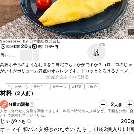
Sponsored by
日本製粉株式会社
205
20
-
調理時間
費用目安
分
円
レビュー
保存
高級ホテルのような朝食をご自宅でもいかがですか？ゴロゴロのじゃ
がいもがボリューム満点のオムレツです。トロッととろけるチーズと
紹介文をすべて見る
たらこの相性がよく合ってとても美味しいですよ。あっという間にで
きて、食卓を華やかにするレシピです。是非作ってみてください。
#
じゃがいも
#
たらこ
#
チーズ
#
野菜
#
魚介
材料
（
2人前
）
2
分量の調整
人前
人数に合わせて分量を調整できます。料理の時間や火加減など、手順も分量に合
わせて調整してくださいね。
じゃがいも
200g
オーマイ 和パスタ好きのための たらこ (1袋2個入り)
1個