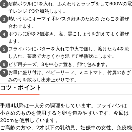
耐熱ボウルに1を入れ、ふんわりとラップをして600Wの電
2
子レンジで3分加熱します。
熱いうちにオーマイ 和パスタ好きのための たらこを混ぜ
3
合わせます。
ボウルに卵を2個溶き、塩、黒こしょうを加えてよく混ぜ
4
ます。
フライパンにバターを入れて中火で熱し、溶けたら4を流
5
し入れ、菜箸で大きくかき混ぜて半熟状にします。
ピザ用チーズ、3を中心に置き、卵で包みます。
6
お皿に盛り付け、ベビーリーフ、ミニトマト、付属のきざ
7
みのりを散らし出来上がりです。
コツ・ポイント
手順4以降は一人分の調理をしています。フライパンは
小さめのものを使用すると卵を包みやすいです。今回は
20cmを使用しています。

ご高齢の方や、2才以下の乳幼児、妊娠中の女性、免疫機