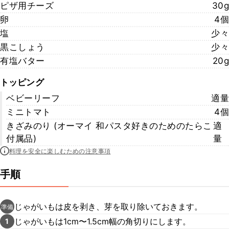
ピザ用チーズ
30g
卵
4個
塩
少々
黒こしょう
少々
有塩バター
20g
トッピング
ベビーリーフ
適量
ミニトマト
4個
きざみのり (オーマイ 和パスタ好きのためのたらこ
適
付属品)
量
料理を安全に楽しむための注意事項
手順
じゃがいもは皮を剥き、芽を取り除いておきます。
準備
じゃがいもは1cm〜1.5cm幅の角切りにします。
1