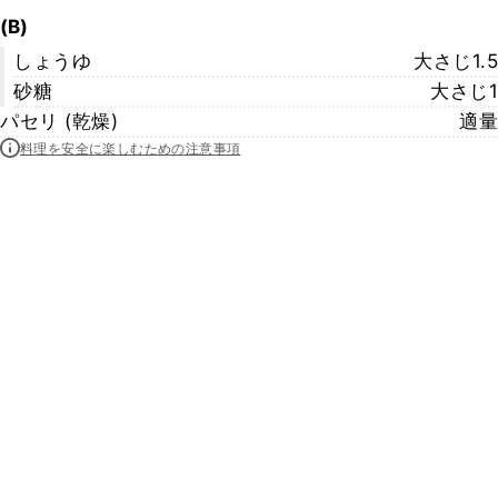
(B)
しょうゆ
大さじ1.5
砂糖
大さじ1
パセリ (乾燥)
適量
料理を安全に楽しむための注意事項