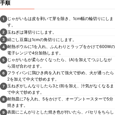
手順
じゃがいもは皮を剥いて芽を除き、1cm幅の輪切りにしま
1
す。
玉ねぎは薄切りにします。
2
絹ごし豆腐は1cmの角切りにします。
3
耐熱ボウルに1を入れ、ふんわりとラップをかけて600Wの
4
電子レンジで4分加熱します。
じゃがいもが柔らかくなったら、(A)を加えてつぶしなが
5
ら混ぜ合わせます。
フライパンに鶏ひき肉を入れて強火で炒め、火が通ったら
6
2を加えて中火で炒めます。
玉ねぎがしんなりしたら3と(B)を加え、汁気がなくなるま
7
で中火で炒めます。
耐熱皿に7を入れ、5をかけて、オーブントースターで5分
8
焼きます。
表面にこんがりとした焼き色が付いたら、パセリをちらし
9