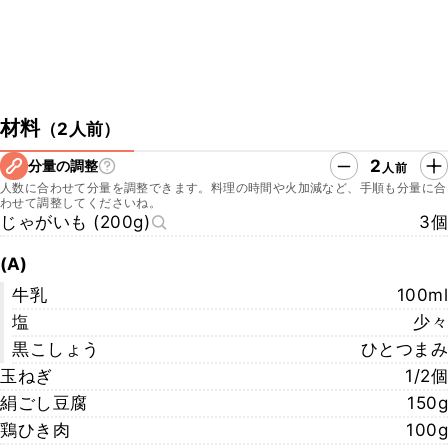
材料
（
2人前
）
2
分量の調整
人前
人数に合わせて分量を調整できます。料理の時間や火加減など、手順も分量に合
わせて調整してくださいね。
じゃがいも (200g)
3個
(A)
牛乳
100ml
塩
少々
黒こしょう
ひとつまみ
玉ねぎ
1/2個
絹ごし豆腐
150g
鶏ひき肉
100g