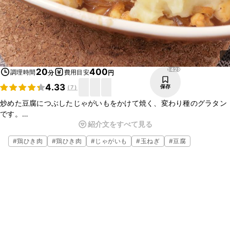
1428
20
400
調理時間
費用目安
分
円
4.33
保存
(
7
)
炒めた豆腐につぶしたじゃがいもをかけて焼く、変わり種のグラタン
です。
紹介文をすべて見る
見た目はホワイトソースのグラタンのようですが、食べてびっくり！
煮物のような和風の味です。
#
鶏ひき肉
#
鶏ひき肉
#
じゃがいも
#
玉ねぎ
#
豆腐
手軽に作れるので、日々の食卓のローテーションに是非！