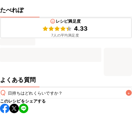
たべれぽ
レシピ満足度
4.33
7
人の平均満足度
よくある質問
Q
日持ちはどれくらいですか？
+
このレシピをシェアする
保存期間は冷蔵で当日中が目安です。なるべくお早めにお召
し上がりください。

A
※日持ちは目安です。
こちら
の注意事項をご確認の上、正し