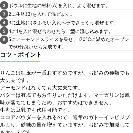
ボウルに生地の材料(A)を入れ、よく混ぜます。
2
2に生地(B)を入れて混ぜます。
3
3に生地(C)をふるい入れヘラでさっくり混ぜます。
4
4に1を入れ混ぜ合わせたら、型に流し込みます。
5
5にアーモンドスライスを乗せ、170℃に温めたオーブン
6
で50分焼いたら完成です。
コツ・ポイント
りんごは紅玉が一番おすすめですが、お好みの種類でも
大丈夫です。

アーモンドはなくても大丈夫です。

バターは有塩でもお作りいただけます。マーガリンは風
味が落ちてしまうため、おすすめはできません。

牛乳は豆乳でも代用可能です。

ココアパウダーを入れるので、通常のガトーインビジブ
ルより、砂糖の量が増えていますが、お好みで加減して
も大丈夫です。