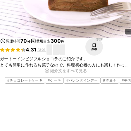
1952
70
300
調理時間
費用目安
分
円
4.31
保存
(
20
)
ガートーインビジブルショコラのご紹介です。
とても簡単に作れるお菓子なので、料理初心者の方にも楽しく作って
紹介文をすべて見る
いただけると思います、ぜひチャレンジしてみて下さいね。
焼きたても美味しいですが、冷蔵庫でしっかり冷やすと、より一層美
#
チョコレートケーキ
#
ケーキ
#
バレンタインデー
#
洋菓子
#
牛
味しく召し上がれます。