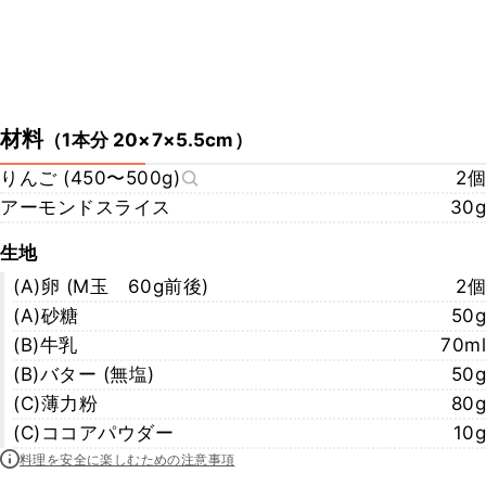
材料
（
1本分 20×7×5.5cm
）
りんご (450〜500g)
2個
アーモンドスライス
30g
生地
(A)卵 (M玉 60g前後)
2個
(A)砂糖
50g
(B)牛乳
70ml
(B)バター (無塩)
50g
(C)薄力粉
80g
(C)ココアパウダー
10g
料理を安全に楽しむための注意事項