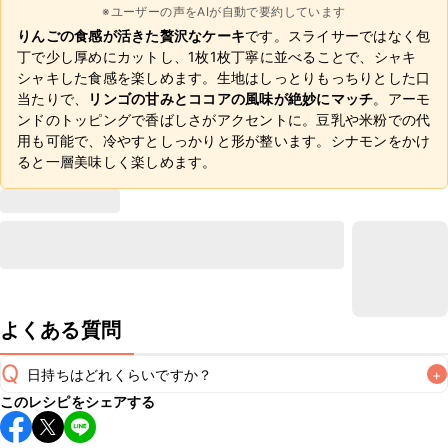
※ユーザーの声をAIが自動で要約しています
りんごの食感が活きた贅沢なケーキ
です。スライサーではなく包
丁で少し厚めにカットし、1枚1枚丁寧に並べることで、シャキ
シャキした食感を楽しめます。生地はしっとりもっちりとした口
当たりで、
リンゴの甘みとココアの風味が絶妙にマッチ
。アーモ
ンドのトッピングで香ばしさがアクセントに。豆乳や米粉での代
用も可能で、冷やすとしっかりと形が整います。シナモンをかけ
ると一層美味しく楽しめます。
よくある質問
Q
日持ちはどれくらいですか？
+
このレシピをシェアする
保存期間は冷蔵で翌日中が目安です。なるべくお早めにお召
し上がりください。
