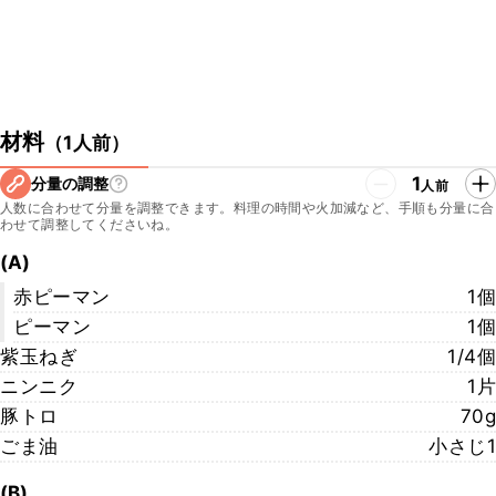
材料
（
1人前
）
1
分量の調整
人前
人数に合わせて分量を調整できます。料理の時間や火加減など、手順も分量に合
わせて調整してくださいね。
(A)
赤ピーマン
1個
ピーマン
1個
紫玉ねぎ
1/4個
ニンニク
1片
豚トロ
70g
ごま油
小さじ1
(B)