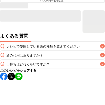
14
人の平均満足度
よくある質問
Q
レシピで使用している酒の種類を教えてください
+
Q
酒の代用はありますか？
+
A
Q
日持ちはどれくらいですか？
+
A
このレシピをシェアする
保存期間は冷蔵で翌日中が目安です。なるべくお早めにお召
し上がりください。

A
※日持ちは目安です。
こちら
の注意事項をご確認の上、正し