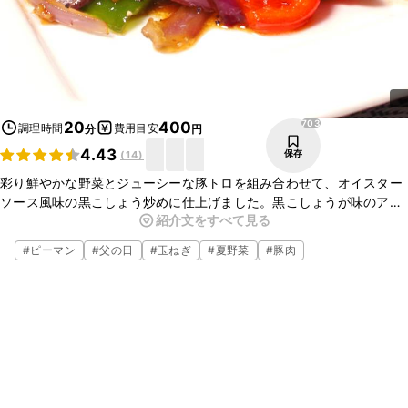
703
20
400
調理時間
費用目安
分
円
4.43
保存
(
14
)
彩り鮮やかな野菜とジューシーな豚トロを組み合わせて、オイスター
ソース風味の黒こしょう炒めに仕上げました。黒こしょうが味のアク
紹介文をすべて見る
セントになっているので、白いご飯はもちろんお酒にもぴったりで
す！ぜひお試しください。
#
ピーマン
#
父の日
#
玉ねぎ
#
夏野菜
#
豚肉