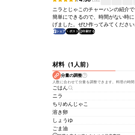
ニラとじゃこのチャーハンの紹介で
簡単にできるので、時間がない時に
げました。ぜひ作ってみてください
印刷する
シェア
ポスト
材料
（
1人前
）
分量の調整
人数に合わせて分量を調整できます。料理の時間
ごはん
ニラ
ちりめんじゃこ
溶き卵
しょうゆ
ごま油