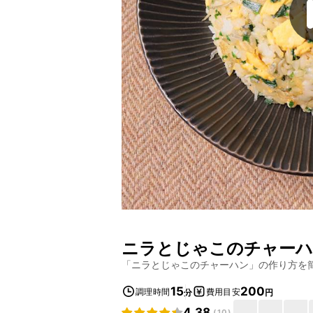
ニラとじゃこのチャー
「
ニラとじゃこのチャーハン
」の作り方を
15
200
調理時間
費用目安
分
円
4.38
(
10
)