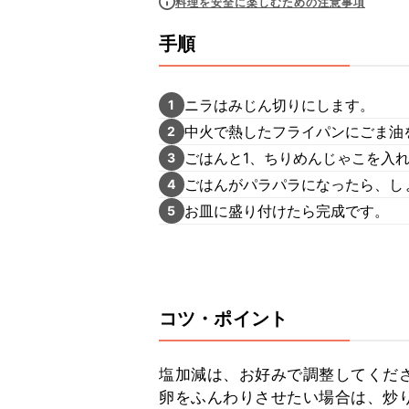
料理を安全に楽しむための注意事項
手順
ニラはみじん切りにします。
1
中火で熱したフライパンにごま油
2
ごはんと1、ちりめんじゃこを入
3
ごはんがパラパラになったら、し
4
お皿に盛り付けたら完成です。
5
コツ・ポイント
塩加減は、お好みで調整してくださ
卵をふんわりさせたい場合は、炒