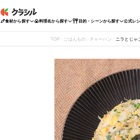
食材から探す
料理名から探す
目的・シーンから探す
公式レ
TOP
ごはんもの
チャーハン
ニラとじゃ