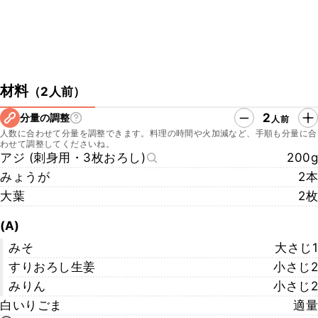
材料
（
2人前
）
2
分量の調整
人前
人数に合わせて分量を調整できます。料理の時間や火加減など、手順も分量に合
わせて調整してくださいね。
アジ (刺身用・3枚おろし)
200g
みょうが
2本
大葉
2枚
(A)
みそ
大さじ1
すりおろし生姜
小さじ2
みりん
小さじ2
白いりごま
適量