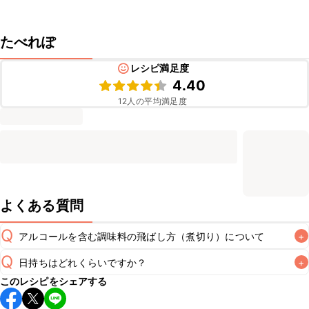
たべれぽ
レシピ満足度
4.40
12
人の平均満足度
よくある質問
Q
アルコールを含む調味料の飛ばし方（煮切り）について
+
Q
日持ちはどれくらいですか？
+
非加熱のレシピの場合にアルコールを含む調味料をそのまま
このレシピをシェアする
使用すると、仕上がりにアルコール特有の風味が残るため、
A
保存期間は冷蔵で当日中が目安です。なるべくお早めにお召
あらかじめ煮切りを行いアルコール分を飛ばすことをおすす
し上がりください。
