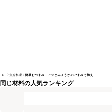
めいたします。煮切りの方法は
こちら
A
※日持ちは目安です。
こちら
の注意事項をご確認の上、正し
TOP
魚介料理
簡単おつまみ！アジとみょうがのごまみそ和え
同じ材料の人気ランキング