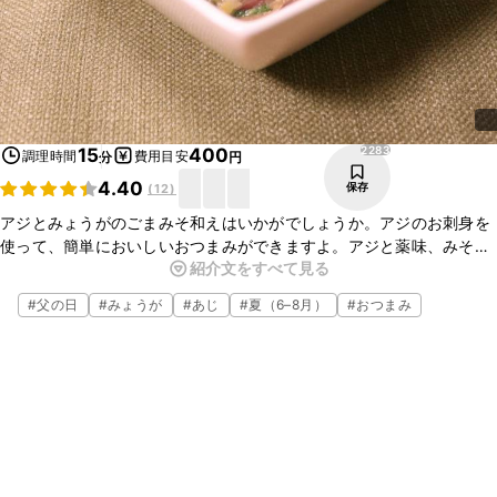
2283
15
400
調理時間
費用目安
分
円
4.40
保存
(
12
)
アジとみょうがのごまみそ和えはいかがでしょうか。アジのお刺身を
使って、簡単においしいおつまみができますよ。アジと薬味、みその
紹介文をすべて見る
相性はバッチリです。しっかりと味付けしているので、ごはんにのせ
て丼にしてもおいしいですよ。ぜひお試しくださいね。
#
父の日
#
みょうが
#
あじ
#
夏（6–8月）
#
おつまみ