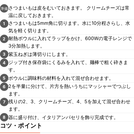
さつまいもは皮をむいておきます。 クリームチーズは常
準備
温に戻しておきます。
さつまいもは5mm角に切ります。水に10分程さらし、水
1
気を軽く切ります。
耐熱ボウルに入れてラップをかけ、600Wの電子レンジで
2
3分加熱します。
紫玉ねぎは薄切りにします。
3
ジップ付き保存袋にくるみを入れて、麺棒で粗く砕きま
4
す。
ボウルに調味料の材料を入れて混ぜ合わせます。
5
2を半量に分けて、片方を熱いうちにマッシャーでつぶし
6
ます。
残りの2、3、クリームチーズ、4、5を加えて混ぜ合わせ
7
ます。
器に盛り付け、イタリアンパセリを飾り完成です。
8
コツ・ポイント