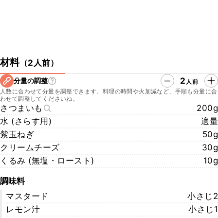
材料
（
2人前
）
2
分量の調整
人前
人数に合わせて分量を調整できます。料理の時間や火加減など、手順も分量に合
わせて調整してくださいね。
さつまいも
200g
水 (さらす用)
適量
紫玉ねぎ
50g
クリームチーズ
30g
くるみ (無塩・ロースト)
10g
調味料
マスタード
小さじ2
レモン汁
小さじ1