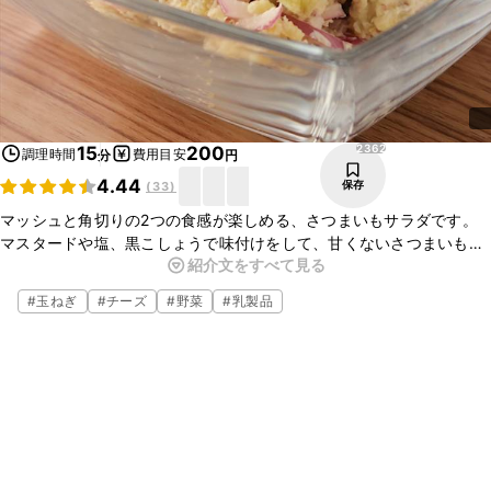
2362
15
200
調理時間
費用目安
分
円
4.44
保存
(
33
)
マッシュと角切りの2つの食感が楽しめる、さつまいもサラダです。
マスタードや塩、黒こしょうで味付けをして、甘くないさつまいもの
紹介文をすべて見る
サラダに仕上げました。さっぱりと食べられるので、お酒のおつまみ
にもおすすめですよ。ぜひお試しくださいね。
#
玉ねぎ
#
チーズ
#
野菜
#
乳製品