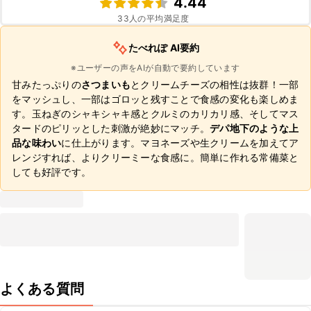
4.44
33
人の平均満足度
たべれぽ AI要約
※ユーザーの声をAIが自動で要約しています
甘みたっぷりの
さつまいも
とクリームチーズの相性は抜群！一部
をマッシュし、一部はゴロッと残すことで食感の変化も楽しめま
す。玉ねぎのシャキシャキ感とクルミのカリカリ感、そしてマス
タードのピリッとした刺激が絶妙にマッチ。
デパ地下のような上
品な味わい
に仕上がります。マヨネーズや生クリームを加えてア
レンジすれば、よりクリーミーな食感に。簡単に作れる常備菜と
しても好評です。
よくある質問