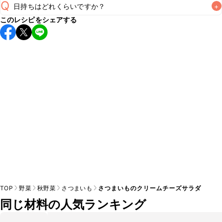
Q
日持ちはどれくらいですか？
+
このレシピをシェアする
保存期間は冷蔵で当日中が目安です。なるべくお早めにお召
し上がりください。

A
※日持ちは目安です。
こちら
の注意事項をご確認の上、正し
TOP
野菜
秋野菜
さつまいも
さつまいものクリームチーズサラダ
同じ材料の人気ランキング