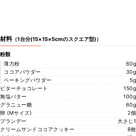
材料
（
1台分(15×15×5cmのスクエア型)
）
粉類
薄力粉
60g
ココアパウダー
30g
ベーキングパウダー
5g
ビターチョコレート
150g
無塩バター
100g
グラニュー糖
60g
卵 (Mサイズ)
2個
ブランデー
大さじ1
クリームサンドココアクッキー
8枚