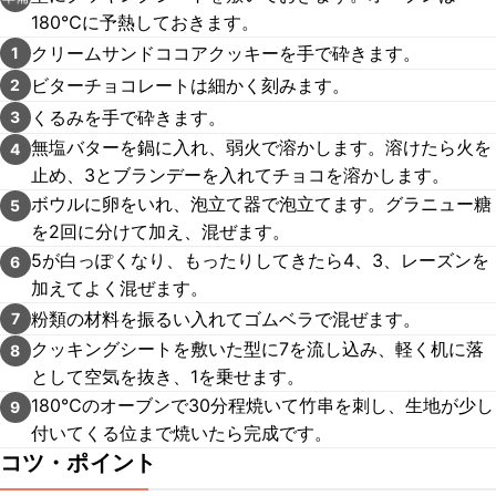
180℃に予熱しておきます。
クリームサンドココアクッキーを手で砕きます。
1
ビターチョコレートは細かく刻みます。
2
くるみを手で砕きます。
3
無塩バターを鍋に入れ、弱火で溶かします。溶けたら火を
4
止め、3とブランデーを入れてチョコを溶かします。
ボウルに卵をいれ、泡立て器で泡立てます。グラニュー糖
5
を2回に分けて加え、混ぜます。
5が白っぽくなり、もったりしてきたら4、3、レーズンを
6
加えてよく混ぜます。
粉類の材料を振るい入れてゴムベラで混ぜます。
7
クッキングシートを敷いた型に7を流し込み、軽く机に落
8
として空気を抜き、1を乗せます。
180℃のオーブンで30分程焼いて竹串を刺し、生地が少し
9
付いてくる位まで焼いたら完成です。
コツ・ポイント