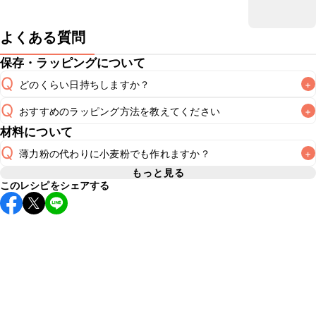
よくある質問
保存・ラッピングについて
Q
どのくらい日持ちしますか？
+
Q
おすすめのラッピング方法を教えてください
+
冷蔵保存で2~3日が目安です。なるべくお早めにお召し上が
A
材料について
A
こちら
Q
薄力粉の代わりに小麦粉でも作れますか？
+
もっと見る
このレシピをシェアする
薄力粉は小麦粉の一種のため、ご家庭にある小麦粉を使用し
てお作りいただけます。小麦粉は粒子の大きさやグルテンと
呼ばれる成分の性質によって、薄力粉、中力粉、強力粉など
A
と分類されております。「小麦粉」とパッケージに記載され
ている製品は薄力粉の場合が多いですが、念のため表記をよ