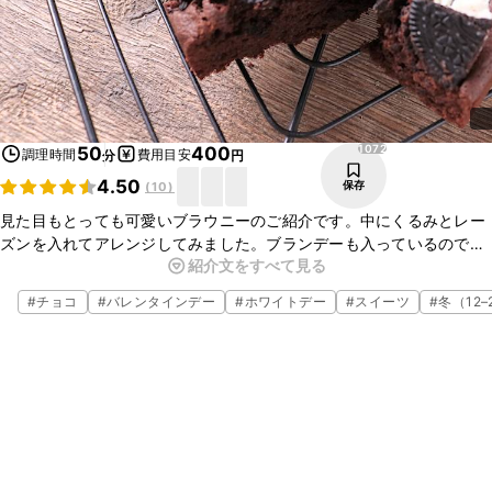
1072
50
400
調理時間
費用目安
分
円
4.50
保存
(
10
)
見た目もとっても可愛いブラウニーのご紹介です。中にくるみとレー
ズンを入れてアレンジしてみました。ブランデーも入っているので
紹介文をすべて見る
ちょっぴり大人の味に仕上がりますよ。プレゼントにしても、パー
ティーなどでも喜ばれる事間違いなしです。クリームサンドココア
#
チョコ
#
バレンタインデー
#
ホワイトデー
#
スイーツ
#
冬（12–
クッキーを乗せるバランスで仕上がりが変わってくるので、バランス
をみながら乗せてみてくださいね。とっても可愛いので是非作ってみ
てください。