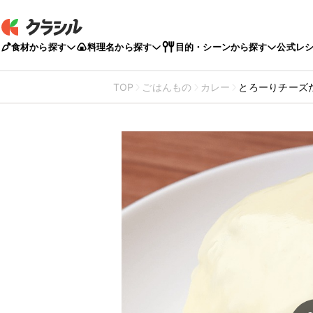
食材から探す
料理名から探す
目的・シーンから探す
公式レ
TOP
ごはんもの
カレー
とろーりチーズ