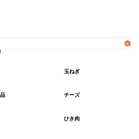
+
リ
なるべくお早めにお召し上がりください。

菜
玉ねぎ
製品
チーズ
ひき肉