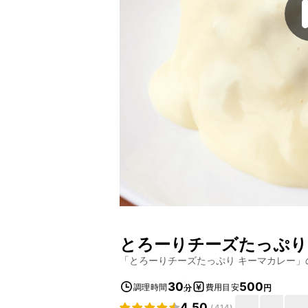
とろーりチーズたっぷり
「
とろーりチーズたっぷり キーマカレー
」
30
500
調理時間
費用目安
分
円
4.50
(
414
)