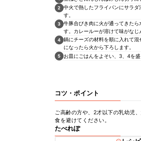
中火で熱したフライパンにサラダ
2
す。
牛豚合びき肉に火が通ってきたら
3
す。カレールーが溶けて味がなじ
鍋にチーズの材料を順に入れて混
4
になったら火から下ろします。
お皿にごはんをよそい、3、4を
5
コツ・ポイント
ご高齢の方や、2才以下の乳幼児
食を避けてください。
たべれぽ