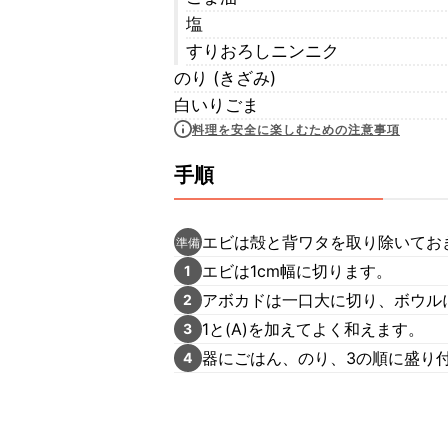
塩
すりおろしニンニク
のり (きざみ)
白いりごま
料理を安全に楽しむための注意事項
手順
エビは殻と背ワタを取り除いてお
準備
エビは1cm幅に切ります。
1
アボカドは一口大に切り、ボウル
2
1と(A)を加えてよく和えます。
3
器にごはん、のり、3の順に盛り
4