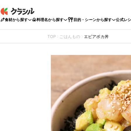
食材から探す
料理名から探す
目的・シーンから探す
公式レ
TOP
ごはんもの
エビアボカ丼