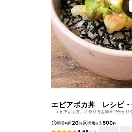
エビアボカ丼
レシピ・
「
エビアボカ丼
」の作り方を簡単で分かり
20
500
調理時間
費用目安
分
円
4.56
(
24
)