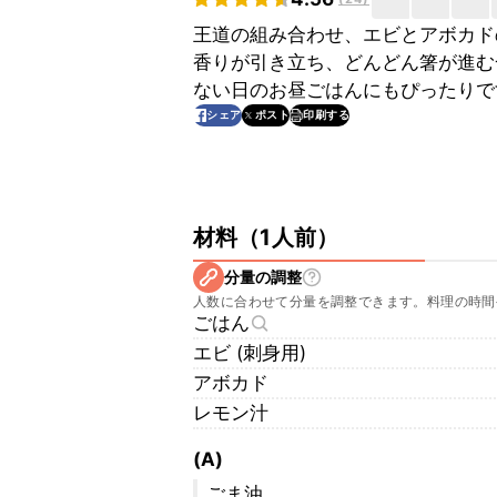
王道の組み合わせ、エビとアボカド
香りが引き立ち、どんどん箸が進む
ない日のお昼ごはんにもぴったりで
印刷する
シェア
ポスト
材料
（
1人前
）
分量の調整
人数に合わせて分量を調整できます。料理の時間
ごはん
エビ (刺身用)
アボカド
レモン汁
(A)
ごま油