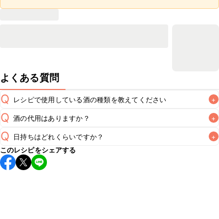
よくある質問
Q
レシピで使用している酒の種類を教えてください
+
Q
酒の代用はありますか？
+
A
Q
日持ちはどれくらいですか？
+
A
このレシピをシェアする
保存期間は冷蔵で翌日中が目安です。なるべくお早めにお召
し上がりください。

A
※日持ちは目安です。
こちら
の注意事項をご確認の上、正し