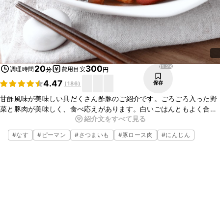
11.2K
20
300
調理時間
費用目安
分
円
4.47
保存
(
186
)
甘酢風味が美味しい具だくさん酢豚のご紹介です。ごろごろ入った野
菜と豚肉が美味しく、食べ応えがあります。白いごはんともよく合う
紹介文をすべて見る
ので、夕飯のメインのおかずとしていかがですか？ぜひお試しくださ
い！
#
なす
#
ピーマン
#
さつまいも
#
豚ロース肉
#
にんじん