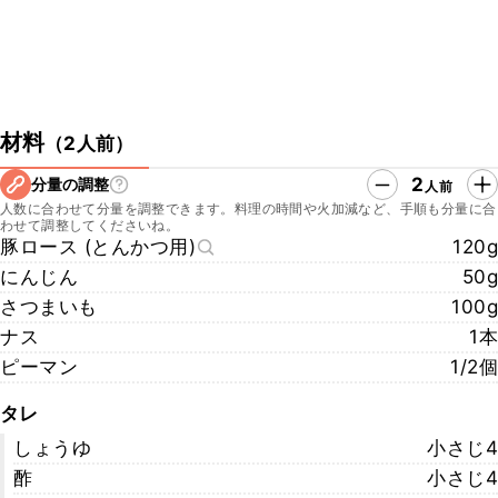
材料
（
2人前
）
2
分量の調整
人前
人数に合わせて分量を調整できます。料理の時間や火加減など、手順も分量に合
わせて調整してくださいね。
豚ロース (とんかつ用)
120g
にんじん
50g
さつまいも
100g
ナス
1本
ピーマン
1/2個
タレ
しょうゆ
小さじ4
酢
小さじ4