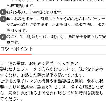
分程加熱します。
粗熱を取り、5mm幅に切ります。
6
鍋にお湯を沸かし、沸騰したらそうめんを入れてパッケー
7
ジの表記通りに茹でます。お湯を切り、流水で洗い、水気
を切ります。
器に7、1、6を盛り付け、3をかけ、糸唐辛子を散らして完
8
成です。
コツ・ポイント
ラー油の量は、お好みで調整してください。

鶏むね肉にフォークで穴をあけることで、味がなじみや
すくなり、加熱した際の破裂を防いでいます。

ご使用の電子レンジの機種や耐熱容器の種類、食材の状
態により加熱具合に誤差が生じます。様子を確認しなが
ら、完全に火が通るまで必要に応じて加熱時間を調整し
てください。