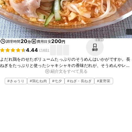
13.9K
20
200
調理時間
費用目安
分
円
4.44
保存
(
140
)
よだれ鶏をのせたボリュームたっぷりのそうめんはいかがですか。長
ねぎをたっぷりと使ったシャキシャキの香味だれが、そうめんやレン
紹介文をすべて見る
ジで作るしっとりとした鶏肉に絡み、たまらないおいしさです。ボ
リュームたっぷりな一品ですので、ランチや夜ごはんにぜひ、お試し
#
きゅうり
#
鶏むね肉
#
七夕
#
ねぎ・長ねぎ
#
夏野菜
くださいね。