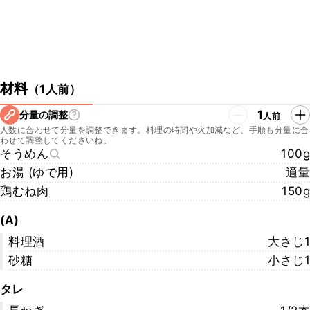
材料
（
1人前
）
1
分量の調整
人前
人数に合わせて分量を調整できます。料理の時間や火加減など、手順も分量に合
わせて調整してくださいね。
そうめん
100g
お湯 (ゆで用)
適量
鶏むね肉
150g
(A)
料理酒
大さじ1
砂糖
小さじ1
タレ