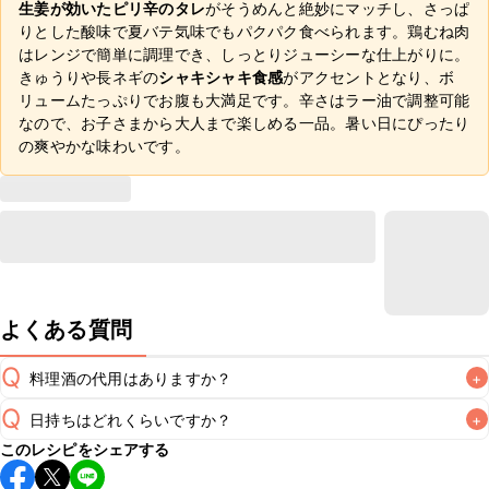
生姜が効いたピリ辛のタレ
がそうめんと絶妙にマッチし、さっぱ
りとした酸味で夏バテ気味でもパクパク食べられます。鶏むね肉
はレンジで簡単に調理でき、しっとりジューシーな仕上がりに。
きゅうりや長ネギの
シャキシャキ食感
がアクセントとなり、ボ
リュームたっぷりでお腹も大満足です。辛さはラー油で調整可能
なので、お子さまから大人まで楽しめる一品。暑い日にぴったり
の爽やかな味わいです。
よくある質問
Q
料理酒の代用はありますか？
+
Q
日持ちはどれくらいですか？
+
A
このレシピをシェアする
こちらのレシピは出来たてをお召し上がりいただくことをお