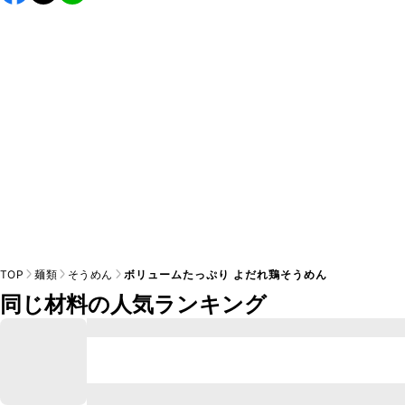
すすめします。

A
※日持ちは目安です。
こちら
の注意事項をご確認の上、正し
TOP
麺類
そうめん
ボリュームたっぷり よだれ鶏そうめん
同じ材料の人気ランキング