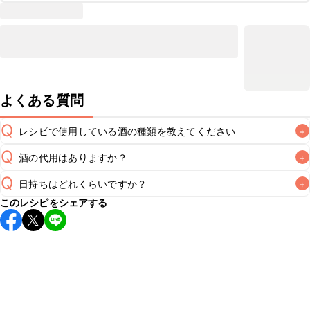
よくある質問
Q
レシピで使用している酒の種類を教えてください
+
Q
酒の代用はありますか？
+
A
Q
日持ちはどれくらいですか？
+
A
このレシピをシェアする
保存期間は冷蔵で翌日中が目安です。なるべくお早めにお召
し上がりください。

A
※日持ちは目安です。
こちら
の注意事項をご確認の上、正し