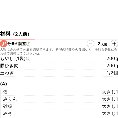
材料
（
2人前
）
2
分量の調整
人前
人数に合わせて分量を調整できます。料理の時間や火加減など、手順も分量に合
わせて調整してくださいね。
もやし (1袋)
200g
豚ひき肉
200g
玉ねぎ
1/2個
(A)
酒
大さじ1
みりん
大さじ1
砂糖
大さじ1
みそ
大さじ1