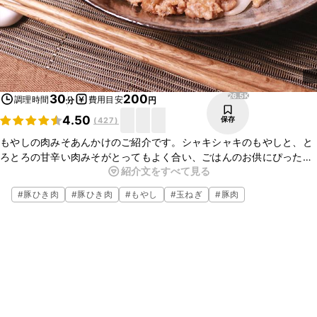
26.5K
30
200
調理時間
費用目安
分
円
4.50
保存
(
427
)
もやしの肉みそあんかけのご紹介です。シャキシャキのもやしと、と
ろとろの甘辛い肉みそがとってもよく合い、ごはんのお供にぴったり
紹介文をすべて見る
のおかずです。もやしはキャベツや豆苗などで代用してもおいしくお
召し上がりいただけます。ぜひお試しくださいね。
#
豚ひき肉
#
豚ひき肉
#
もやし
#
玉ねぎ
#
豚肉