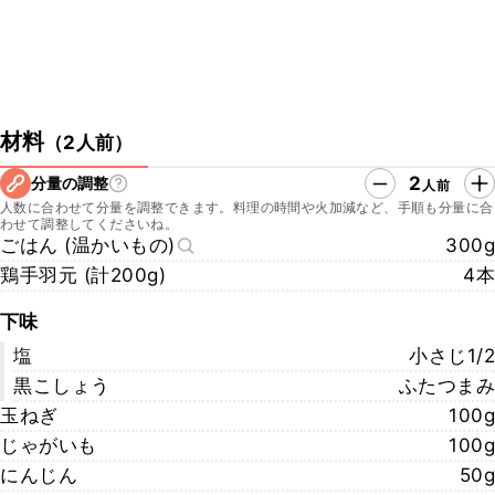
材料
（
2人前
）
2
分量の調整
人前
人数に合わせて分量を調整できます。料理の時間や火加減など、手順も分量に合
わせて調整してくださいね。
ごはん (温かいもの)
300g
鶏手羽元 (計200g)
4本
下味
塩
小さじ1/2
黒こしょう
ふたつまみ
玉ねぎ
100g
じゃがいも
100g
にんじん
50g