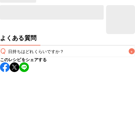
よくある質問
Q
日持ちはどれくらいですか？
+
このレシピをシェアする
保存期間は冷蔵で翌日中が目安です。なるべくお早めにお召
し上がりください。

A
※日持ちは目安です。
こちら
の注意事項をご確認の上、正し