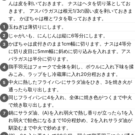
んは皮を剥いておきます。 ナスはヘタを切り落としてお
きます。 アスパラガスは根元1/3の固い皮を剥いておきま
す。 かぼちゃは種とワタを取っておきます。
玉ねぎは薄切りにします。
1
じゃがいも、にんじんは縦に6等分にします。
2
かぼちゃは皮付きのまま1cm幅に切ります。ナスは4等分
3
に切り皮目に5mm幅に斜めに切り込みを入れます。アス
パラガスは半分に切ります。
鶏手羽元はフォークで全体を刺し、ボウルに入れ下味を揉
4
みこみ、ラップをし冷蔵庫に入れ20分程おきます。
中火に熱したフライパンにサラダ油をひき、3を焼き火が
5
通ったら取り出します。
同じフライパンに4を入れ、全体に焼き色がつくまで中火
6
で焼き取り出します。
鍋にサラダ油、(A)を入れ弱火で熱し香りが立ったら1を入
7
れ弱火で飴色になるまで10分程炒め、2を入れサラダ油が
馴染むまで中火で炒めます。