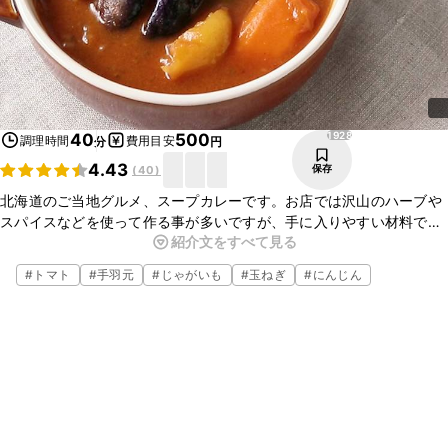
1928
40
500
調理時間
費用目安
分
円
4.43
保存
(
40
)
北海道のご当地グルメ、スープカレーです。お店では沢山のハーブや
スパイスなどを使って作る事が多いですが、手に入りやすい材料で手
紹介文をすべて見る
軽に作ります。旨味たっぷりのスープカレーはサラッと食べやすく美
味しいですよ。
#
トマト
#
手羽元
#
じゃがいも
#
玉ねぎ
#
にんじん