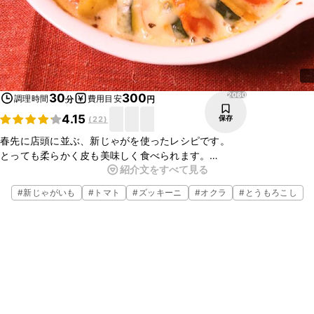
2060
30
300
調理時間
費用目安
分
円
4.15
保存
(
22
)
春先に店頭に並ぶ、新じゃがを使ったレシピです。
とっても柔らかく皮も美味しく食べられます。
紹介文をすべて見る
切って和えてオーブンで焼くだけなのでとっても簡単に出来ます。
ワインにも良く合います。
#
新じゃがいも
#
トマト
#
ズッキーニ
#
オクラ
#
とうもろこし
是非、作ってみて下さいね。