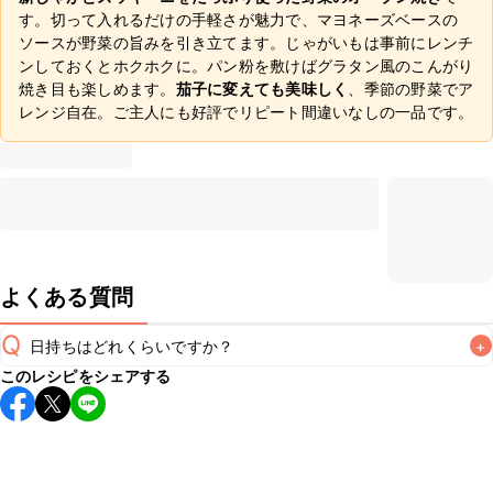
す。切って入れるだけの手軽さが魅力で、マヨネーズベースの
ソースが野菜の旨みを引き立てます。じゃがいもは事前にレンチ
ンしておくとホクホクに。パン粉を敷けばグラタン風のこんがり
焼き目も楽しめます。
茄子に変えても美味しく
、季節の野菜でア
レンジ自在。ご主人にも好評でリピート間違いなしの一品です。
よくある質問
Q
日持ちはどれくらいですか？
+
このレシピをシェアする
保存期間は冷蔵で当日中が目安です。なるべくお早めにお召
し上がりください。

A
※日持ちは目安です。
こちら
の注意事項をご確認の上、正し