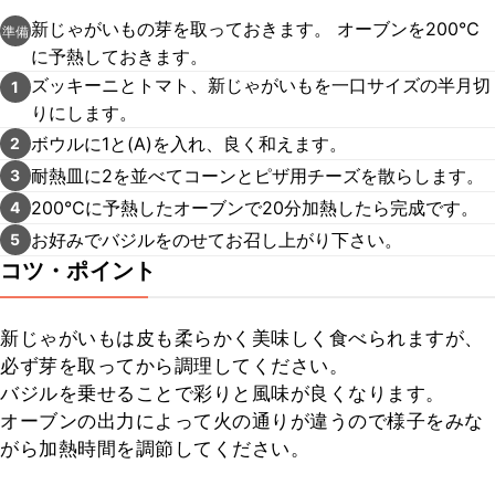
新じゃがいもの芽を取っておきます。 オーブンを200℃
準備
に予熱しておきます。
ズッキーニとトマト、新じゃがいもを一口サイズの半月切
1
りにします。
ボウルに1と(A)を入れ、良く和えます。
2
耐熱皿に2を並べてコーンとピザ用チーズを散らします。
3
200℃に予熱したオーブンで20分加熱したら完成です。
4
お好みでバジルをのせてお召し上がり下さい。
5
コツ・ポイント
新じゃがいもは皮も柔らかく美味しく食べられますが、
必ず芽を取ってから調理してください。

バジルを乗せることで彩りと風味が良くなります。

オーブンの出力によって火の通りが違うので様子をみな
がら加熱時間を調節してください。