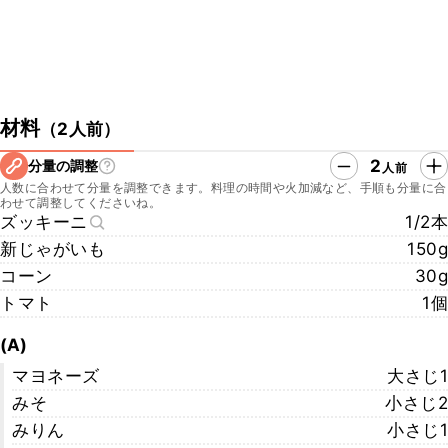
材料
（
2人前
）
2
分量の調整
人前
人数に合わせて分量を調整できます。料理の時間や火加減など、手順も分量に合
わせて調整してくださいね。
ズッキーニ
1/2本
新じゃがいも
150g
コーン
30g
トマト
1個
(A)
マヨネーズ
大さじ1
みそ
小さじ2
みりん
小さじ1