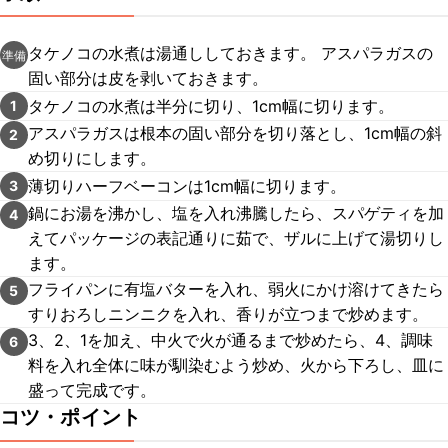
タケノコの水煮は湯通ししておきます。 アスパラガスの
準備
固い部分は皮を剥いておきます。
タケノコの水煮は半分に切り、1cm幅に切ります。
1
アスパラガスは根本の固い部分を切り落とし、1cm幅の斜
2
め切りにします。
薄切りハーフベーコンは1cm幅に切ります。
3
鍋にお湯を沸かし、塩を入れ沸騰したら、スパゲティを加
4
えてパッケージの表記通りに茹で、ザルに上げて湯切りし
ます。
フライパンに有塩バターを入れ、弱火にかけ溶けてきたら
5
すりおろしニンニクを入れ、香りが立つまで炒めます。
3、2、1を加え、中火で火が通るまで炒めたら、4、調味
6
料を入れ全体に味が馴染むよう炒め、火から下ろし、皿に
盛って完成です。
コツ・ポイント