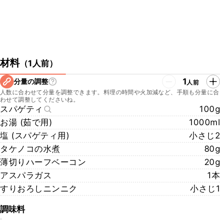
材料
（
1人前
）
1
分量の調整
人前
人数に合わせて分量を調整できます。料理の時間や火加減など、手順も分量に合
わせて調整してくださいね。
スパゲティ
100g
お湯 (茹で用)
1000ml
塩 (スパゲティ用)
小さじ2
タケノコの水煮
80g
薄切りハーフベーコン
20g
アスパラガス
1本
すりおろしニンニク
小さじ1
調味料