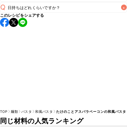
Q
日持ちはどれくらいですか？
+
A
このレシピをシェアする
こちらのレシピは出来たてをお召し上がりいただくことをお
すすめします。

A
※日持ちは目安です。
こちら
の注意事項をご確認の上、正し
TOP
麺類
パスタ
和風パスタ
たけのことアスパラベーコンの和風パスタ
同じ材料の人気ランキング