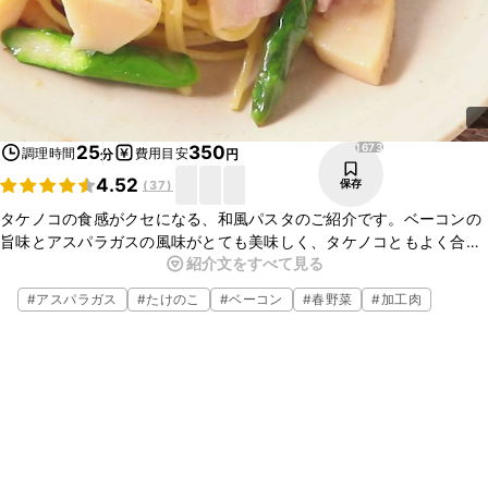
1673
25
350
調理時間
費用目安
分
円
4.52
保存
(
37
)
タケノコの食感がクセになる、和風パスタのご紹介です。ベーコンの
旨味とアスパラガスの風味がとても美味しく、タケノコともよく合う
紹介文をすべて見る
一品です。シンプルな味つけですので、お好きな具材を入れてお楽し
みくださいね。
#
アスパラガス
#
たけのこ
#
ベーコン
#
春野菜
#
加工肉