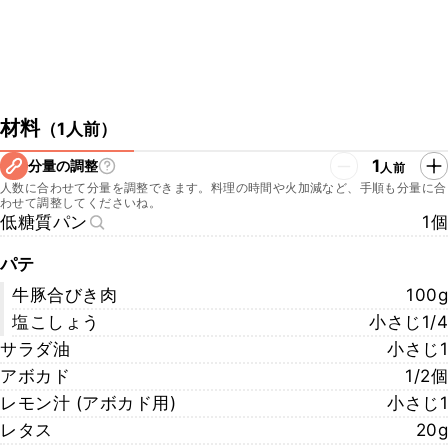
材料
（
1人前
）
1
分量の調整
人前
人数に合わせて分量を調整できます。料理の時間や火加減など、手順も分量に合
わせて調整してくださいね。
低糖質パン
1個
パテ
牛豚合びき肉
100g
塩こしょう
小さじ1/4
サラダ油
小さじ1
アボカド
1/2個
レモン汁 (アボカド用)
小さじ1
レタス
20g