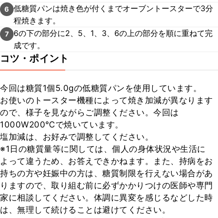
低糖質パンは焼き色が付くまでオーブントースターで3分
6
程焼きます。
6の下の部分に2、5、1、3、6の上の部分を順に重ねて完
7
成です。
コツ・ポイント
今回は糖質1個5.0gの低糖質パンを使用しています。

お使いのトースター機種によって焼き加減が異なります
ので、様子を見ながらご調整ください。今回は
1000W200℃で焼いています。

塩加減は、お好みで調整してください。

※1日の糖質量等に関しては、個人の身体状況や生活に
よって違うため、お答えできかねます。また、持病をお
持ちの方や妊娠中の方は、糖質制限を行えない場合があ
りますので、取り組む前に必ずかかりつけの医師や専門
家に相談してください。体調に異変を感じるなどした時
は、無理して続けることは避けてください。
