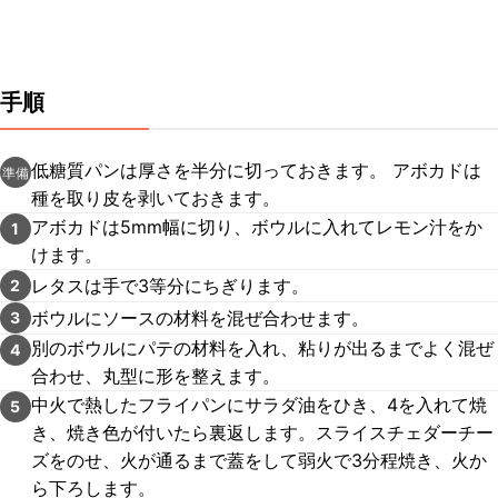
手順
低糖質パンは厚さを半分に切っておきます。 アボカドは
準備
種を取り皮を剥いておきます。
アボカドは5mm幅に切り、ボウルに入れてレモン汁をか
1
けます。
レタスは手で3等分にちぎります。
2
ボウルにソースの材料を混ぜ合わせます。
3
別のボウルにパテの材料を入れ、粘りが出るまでよく混ぜ
4
合わせ、丸型に形を整えます。
中火で熱したフライパンにサラダ油をひき、4を入れて焼
5
き、焼き色が付いたら裏返します。スライスチェダーチー
ズをのせ、火が通るまで蓋をして弱火で3分程焼き、火か
ら下ろします。