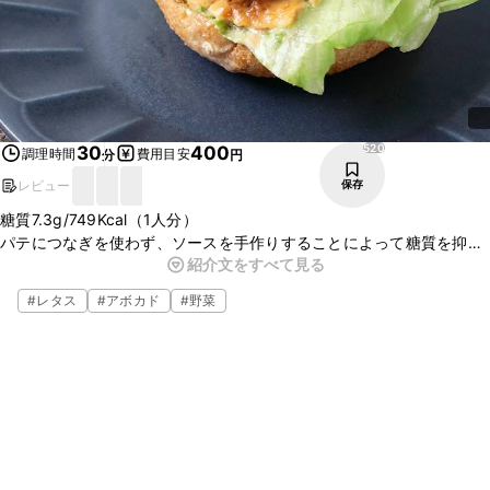
520
30
400
調理時間
費用目安
分
円
レビュー
保存
糖質7.3g/749Kcal（1人分）
パテにつなぎを使わず、ソースを手作りすることによって糖質を抑え
紹介文をすべて見る
ています。食べ応えのあるハンバーガーですのでぜひ試してみてくだ
さいね。
#
レタス
#
アボカド
#
野菜
※この糖質量・カロリーは調理法等を考慮した栄養計算を行っている
ため、通常のカロリー欄に記載されているクラシル独自計算結果と若
干の差がある場合がございます。ご了承ください。