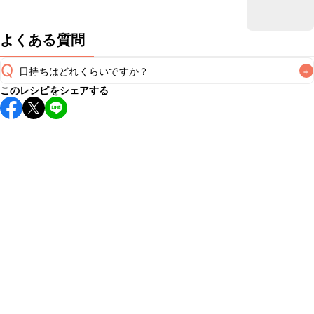
よくある質問
Q
日持ちはどれくらいですか？
+
このレシピをシェアする
保存期間は冷蔵で当日中が目安です。なるべくお早めにお召
し上がりください。

A
※日持ちは目安です。
こちら
の注意事項をご確認の上、正し