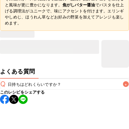
と風味が更に豊かになります。
焦がしバター醤油
でパスタを仕上
げる調理法がユニークで、味にアクセントを付けます。エリンギ
やしめじ、ほうれん草などお好みの野菜を加えてアレンジも楽し
めます。
よくある質問
Q
日持ちはどれくらいですか？
+
このレシピをシェアする
こちらのレシピは出来たてをお召し上がりいただくことをお
すすめします。

A
※日持ちは目安です。
こちら
の注意事項をご確認の上、正し