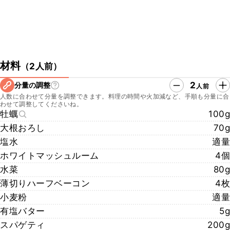
材料
（
2人前
）
2
分量の調整
人前
人数に合わせて分量を調整できます。料理の時間や火加減など、手順も分量に合
わせて調整してくださいね。
牡蠣
100g
大根おろし
70g
塩水
適量
ホワイトマッシュルーム
4個
水菜
80g
薄切りハーフベーコン
4枚
小麦粉
適量
有塩バター
5g
スパゲティ
200g