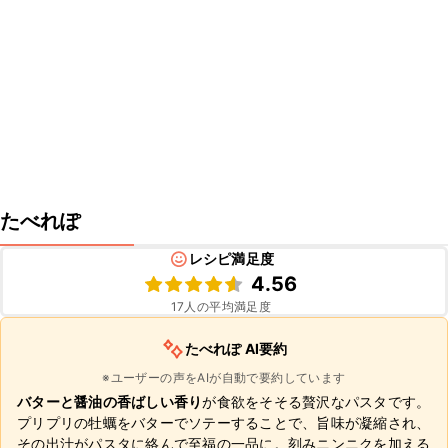
たべれぽ
レシピ満足度
4.56
17
人の平均満足度
たべれぽ AI要約
※ユーザーの声をAIが自動で要約しています
バターと醤油の香ばしい香り
が食欲をそそる贅沢なパスタです。
プリプリの牡蠣をバターでソテーすることで、旨味が凝縮され、
その出汁がパスタに絡んで至福の一品に。刻みニンニクを加える