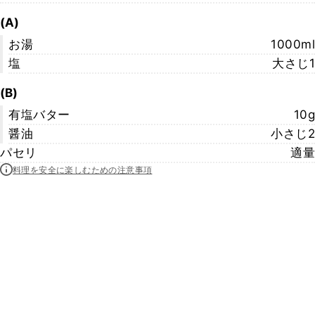
(A)
お湯
1000ml
塩
大さじ1
(B)
有塩バター
10g
醤油
小さじ2
パセリ
適量
料理を安全に楽しむための注意事項