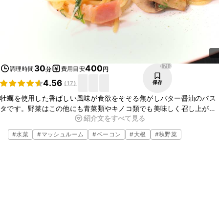
1718
30
400
調理時間
費用目安
分
円
4.56
保存
(
17
)
牡蠣を使用した香ばしい風味が食欲をそそる焦がしバター醤油のパス
タです。野菜はこの他にも青菜類やキノコ類でも美味しく召し上がれ
紹介文をすべて見る
ますのでお好みのものを使用してください。ぜひ一度お試しください
ね。　　　　　
#
水菜
#
マッシュルーム
#
ベーコン
#
大根
#
秋野菜