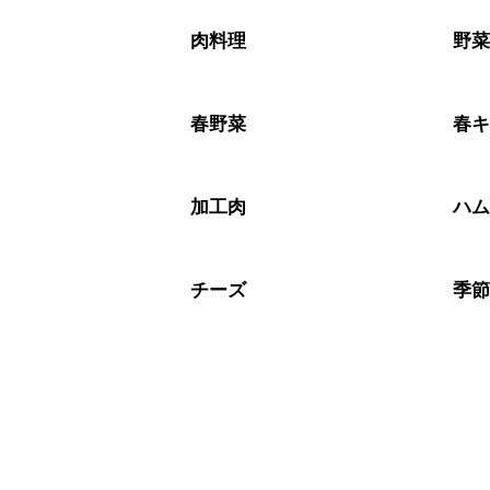
A
※日持ちは目安です。
こちら
肉料理
野
春野菜
春
加工肉
ハ
チーズ
季