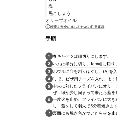
塩
黒こしょう
オリーブオイル
料理を安全に楽しむための注意事項
手順
春キャベツは細切りにします。
1
ハムは半分に切り、1cm幅に切り
2
ボウルに卵を割りほぐし、(A)を
3
1、2、ピザ用チーズを入れ、よく
4
中火に熱したフライパンにオリー
5
ぜ、縁が少し固まって来たら蓋を
一度火を止め、フライパンに大き
6
し、蓋をして弱火で5分程焼きま
裏面にも焼き色がついたら火を止
7