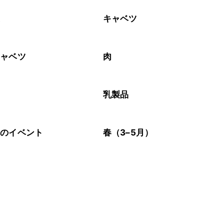
菜
キャベツ
キャベツ
肉
ム
乳製品
節のイベント
春（3–5月）