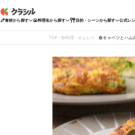
食材から探す
料理名から探す
目的・シーンから探す
公式レ
TOP
卵料理
オムレツ
春キャベツとハム