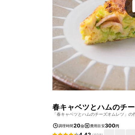
春キャベツとハムのチー
「
春キャベツとハムのチーズオムレツ
」の
20
300
調理時間
費用目安
分
円
4.42
(
609
)