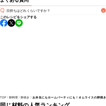
よくある質問
Q
日持ちはどれくらいですか？
+
このレシピをシェアする
保存期間は冷蔵で当日中が目安です。なるべくお早めにお召
し上がりください。

A
※日持ちは目安です。
こちら
の注意事項をご確認の上、正し
TOP
卵料理
卵焼き
お弁当にもホームパーティにも！オムライスの卵焼
同じ材料の人気ランキング