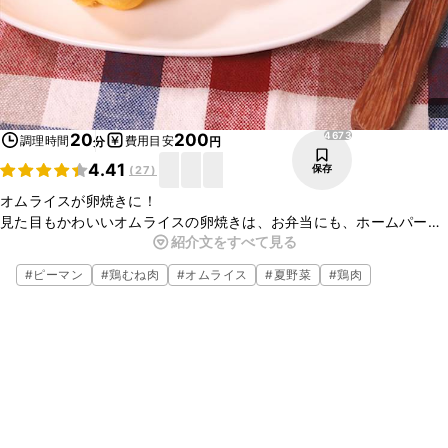
4673
20
200
調理時間
費用目安
分
円
4.41
保存
(
27
)
オムライスが卵焼きに！
見た目もかわいいオムライスの卵焼きは、お弁当にも、ホームパー
紹介文をすべて見る
ティにも最適です！
片手でパクパク食べられる上に、中に入っているごはんで、ボリュー
#
ピーマン
#
鶏むね肉
#
オムライス
#
夏野菜
#
鶏肉
ム満点卵焼きに！
ぜひ作ってみてはいかがでしょうか。