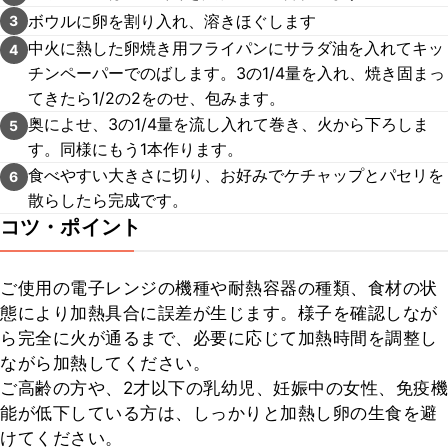
ボウルに卵を割り入れ、溶きほぐします
3
中火に熱した卵焼き用フライパンにサラダ油を入れてキッ
4
チンペーパーでのばします。3の1/4量を入れ、焼き固まっ
てきたら1/2の2をのせ、包みます。
奥によせ、3の1/4量を流し入れて巻き、火から下ろしま
5
す。同様にもう1本作ります。
食べやすい大きさに切り、お好みでケチャップとパセリを
6
散らしたら完成です。
コツ・ポイント
ご使用の電子レンジの機種や耐熱容器の種類、食材の状
態により加熱具合に誤差が生じます。様子を確認しなが
ら完全に火が通るまで、必要に応じて加熱時間を調整し
ながら加熱してください。

ご高齢の方や、2才以下の乳幼児、妊娠中の女性、免疫機
能が低下している方は、しっかりと加熱し卵の生食を避
けてください。
