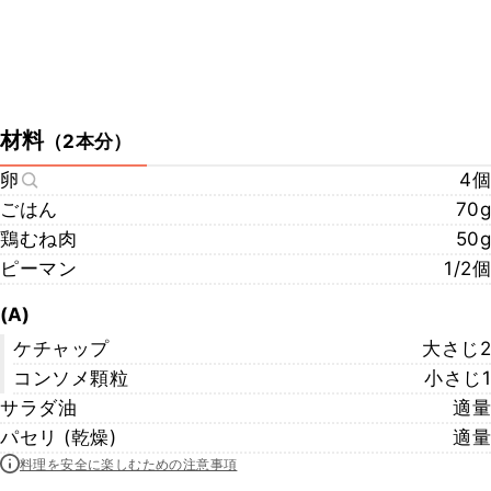
材料
（
2本分
）
卵
4個
ごはん
70g
鶏むね肉
50g
ピーマン
1/2個
(A)
ケチャップ
大さじ2
コンソメ顆粒
小さじ1
サラダ油
適量
パセリ (乾燥)
適量
料理を安全に楽しむための注意事項