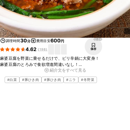
12.0K
30
600
調理時間
費用目安
分
円
4.62
保存
(
198
)
麻婆豆腐を野菜に乗せるだけで、ピリ辛鍋に大変身！
麻婆豆腐のとろみで食欲増進間違いなし！
紹介文をすべて見る
ご飯にそのままかけても美味しく召し上がれます。
いつもの鍋に飽きてしまった時や、おさけのおつまみにも！
#
白菜
#
豚ひき肉
#
豚ひき肉
#
ニラ
#
冬野菜
ぜひ作ってみて下さい。