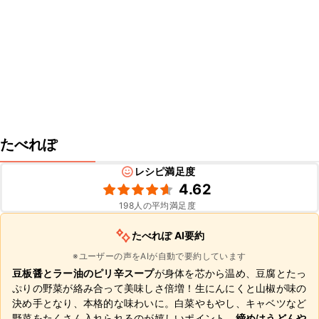
たべれぽ
レシピ満足度
4.62
198
人の平均満足度
たべれぽ AI要約
※ユーザーの声をAIが自動で要約しています
豆板醤とラー油のピリ辛スープ
が身体を芯から温め、豆腐とたっ
ぷりの野菜が絡み合って美味しさ倍増！生にんにくと山椒が味の
決め手となり、本格的な味わいに。白菜やもやし、キャベツなど
野菜をたくさん入れられるのが嬉しいポイント。
締めはうどんや