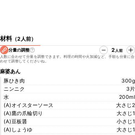
材料
（
2人前
）
2
分量の調整
人前
人数に合わせて分量を調整できます。料理の時間や火加減など、手順も分量に合
わせて調整してくださいね。
麻婆あん
豚ひき肉
300g
ニンニク
3片
水
200ml
(A)オイスターソース
大さじ2
(A)鷹の爪輪切り
大さじ1
(A)豆板醤
小さじ1
(A)しょうゆ
大さじ1