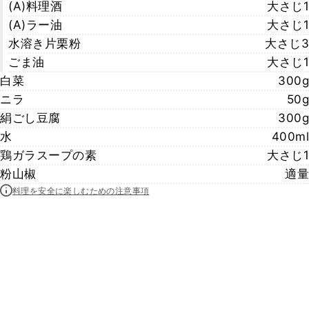
(A)料理酒
大さじ1
(A)ラー油
大さじ1
水溶き片栗粉
大さじ3
ごま油
大さじ1
白菜
300g
ニラ
50g
絹ごし豆腐
300g
水
400ml
鶏ガラスープの素
大さじ1
粉山椒
適量
料理を安全に楽しむための注意事項