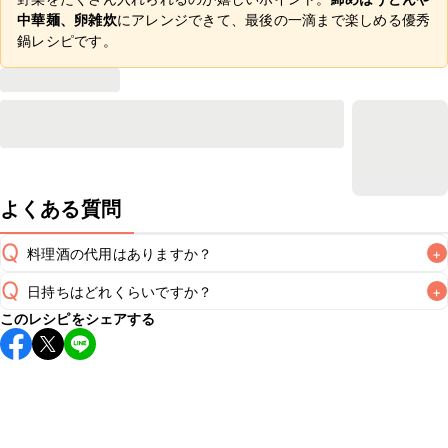
中華麺、卵雑炊
にアレンジできて、最後の一滴まで楽しめる優秀
鍋レシピです。
よくある質問
Q
料理酒の代用はありますか？
+
Q
日持ちはどれくらいですか？
+
A
このレシピをシェアする
保存期間は冷蔵で翌日中が目安です。なるべくお早めにお召
し上がりください。

A
※日持ちは目安です。
こちら
の注意事項をご確認の上、正し