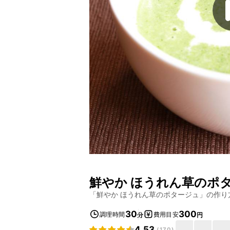
鮮やか ほうれん草のポ
「
鮮やか ほうれん草のポタージュ
」の作り
30
300
調理時間
費用目安
分
円
4.53
(
170
)