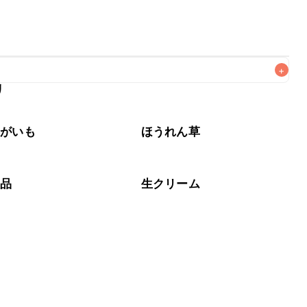
+
リ
なるべくお早めにお召し上がりください。

ゃがいも
ほうれん草
製品
生クリーム