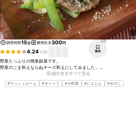
730
15
300
調理時間
費用目安
分
円
4.24
保存
(
15
)
野菜たっぷりの簡単副菜です。
野菜のごま和えならぬチーズ和えにしてみました。
紹介文をすべて見る
具材を切って、レンジして、和えるだけの簡単レシピなのでもう一品
欲しい時にもぴったりですよ。
#
マッシュルーム
#
キャベツ
#
小松菜
#
にんじん
#
きのこ
冷蔵庫の残り野菜を使ってもおいしくできます。