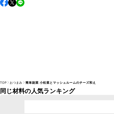
保存期間は冷蔵で当日中が目安です。なるべくお早めにお召
し上がりください。

A
※日持ちは目安です。
こちら
の注意事項をご確認の上、正し
TOP
おつまみ
簡単副菜 小松菜とマッシュルームのチーズ和え
同じ材料の人気ランキング