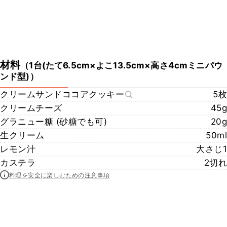
材料
（
1台(たて6.5cm×よこ13.5cm×高さ4cmミニパウ
ンド型)
）
クリームサンドココアクッキー
5枚
クリームチーズ
45g
グラニュー糖 (砂糖でも可)
20g
生クリーム
50ml
レモン汁
大さじ1
カステラ
2切れ
料理を安全に楽しむための注意事項