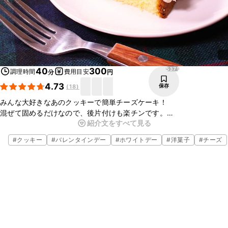
5371
40
300
調理時間
費用目安
分
円
4.73
保存
(
18
)
みんな大好きなあのクッキーで簡単チーズケーキ！
混ぜて固めるだけなので、後片付けも楽チンです。
紹介文をすべて見る
簡単おやつでおうちカフェしませんか？
お子様のおやつや、ホームパーティにも！
#
クッキー
#
バレンタインデー
#
ホワイトデー
#
洋菓子
#
チーズ
ぜひ作ってみてはいかがでしょうか。