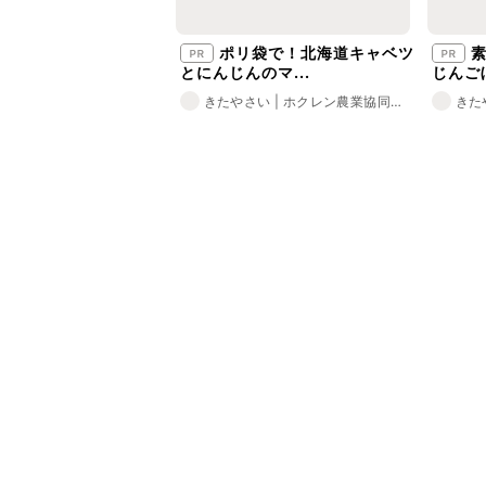
ポリ袋で！北海道キャベツ
素
とにんじんのマ...
じんごぼ
きたやさい | ホクレン農業協同組
きた
合会
合会