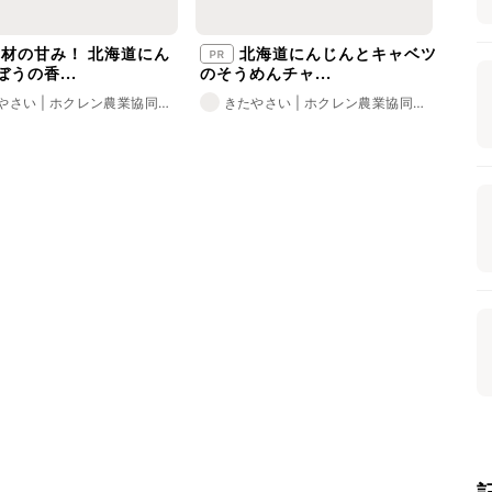
材の甘み！ 北海道にん
北海道にんじんとキャベツ
うの香...
のそうめんチャ...
やさい | ホクレン農業協同組
きたやさい | ホクレン農業協同組
合会