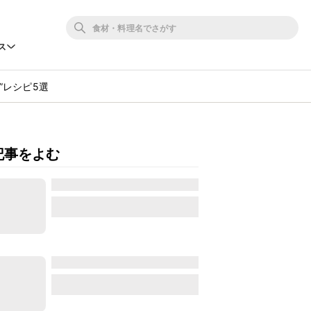
ス
”レシピ5選
記事をよむ