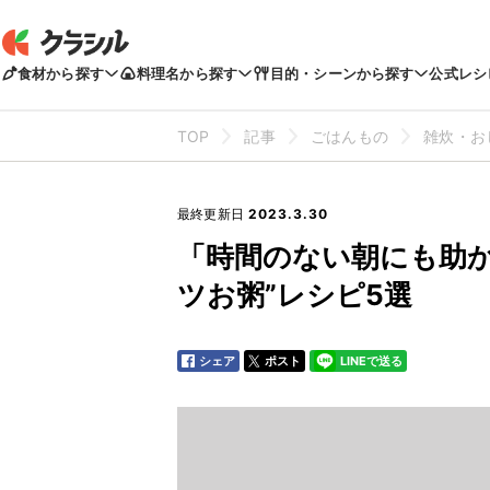
食材から探す
料理名から探す
目的・シーンから探す
公式レシ
TOP
記事
ごはんもの
雑炊・お
最終更新日
2023.3.30
「時間のない朝にも助か
ツお粥”レシピ5選
シェア
ポスト
LINEで送る