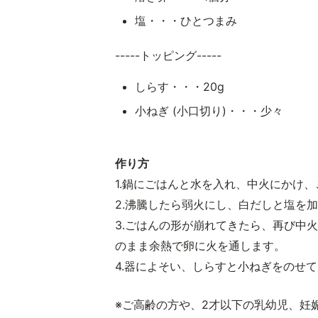
塩・・・ひとつまみ
-----トッピング-----
しらす・・・20g
小ねぎ (小口切り)・・・少々
作り方
1.鍋にごはんと水を入れ、中火にかけ
2.沸騰したら弱火にし、白だしと塩を加
3.ごはんの形が崩れてきたら、再び中
のまま余熱で卵に火を通します。
4.器によそい、しらすと小ねぎをのせ
※ご高齢の方や、2才以下の乳幼児、妊