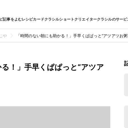
ピ
記事をよむ
レシピカード
クラシルショート
クリエイター
クラシルのサービ
じや
「時間のない朝にも助かる！」手早くぱぱっと“アツアツお粥
る！」手早くぱぱっと“アツア