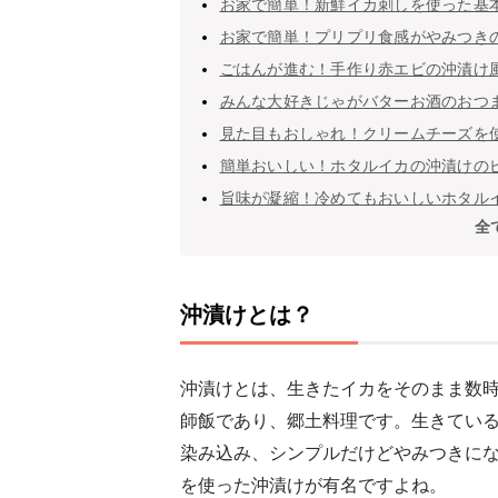
お家で簡単！新鮮イカ刺しを使った基
お家で簡単！プリプリ食感がやみつき
ごはんが進む！手作り赤エビの沖漬け
みんな大好きじゃがバターお酒のおつ
見た目もおしゃれ！クリームチーズを
簡単おいしい！ホタルイカの沖漬けの
旨味が凝縮！冷めてもおいしいホタル
全
沖漬けとは？
沖漬けとは、生きたイカをそのまま数
師飯であり、郷土料理です。生きてい
染み込み、シンプルだけどやみつきに
を使った沖漬けが有名ですよね。