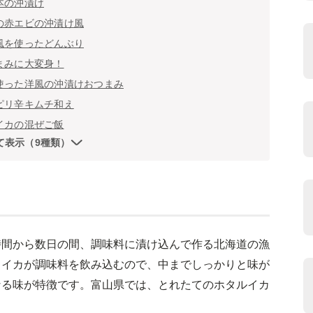
本の沖漬け
の赤エビの沖漬け風
風を使ったどんぶり
まみに大変身！
使った洋風の沖漬けおつまみ
ピリ辛キムチ和え
イカの混ぜご飯
て表示（9種類）
時間から数日の間、調味料に漬け込んで作る北海道の漁
るイカが調味料を飲み込むので、中までしっかりと味が
なる味が特徴です。富山県では、とれたてのホタルイカ