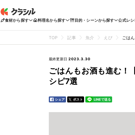
食材から探す
料理名から探す
目的・シーンから探す
公式レシ
TOP
記事
魚介
えび
ごはん
最終更新日
2023.3.30
ごはんもお酒も進む！
シピ7選
シェア
ポスト
LINEで送る