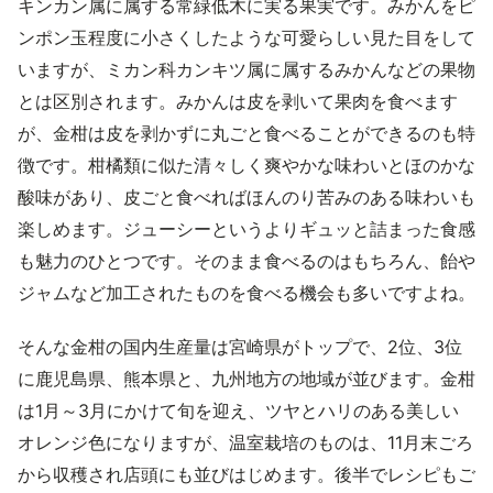
キンカン属に属する常緑低木に実る果実です。みかんをピ
ンポン玉程度に小さくしたような可愛らしい見た目をして
いますが、ミカン科カンキツ属に属するみかんなどの果物
とは区別されます。みかんは皮を剥いて果肉を食べます
が、金柑は皮を剥かずに丸ごと食べることができるのも特
徴です。柑橘類に似た清々しく爽やかな味わいとほのかな
酸味があり、皮ごと食べればほんのり苦みのある味わいも
楽しめます。ジューシーというよりギュッと詰まった食感
も魅力のひとつです。そのまま食べるのはもちろん、飴や
ジャムなど加工されたものを食べる機会も多いですよね。
そんな金柑の国内生産量は宮崎県がトップで、2位、3位
に鹿児島県、熊本県と、九州地方の地域が並びます。金柑
は1月～3月にかけて旬を迎え、ツヤとハリのある美しい
オレンジ色になりますが、温室栽培のものは、11月末ごろ
から収穫され店頭にも並びはじめます。後半でレシピもご