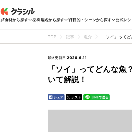
食材から探す
料理名から探す
目的・シーンから探す
公式レシ
TOP
記事
魚介
「ソイ」ってど
最終更新日
2026.6.11
「ソイ」ってどんな魚
いて解説！
シェア
ポスト
LINEで送る