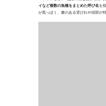
イなど複数の魚種をまとめた呼び名
を
が黒っぽく、棘のある背びれや頭部が