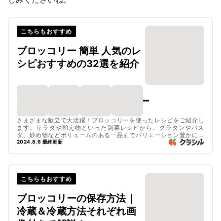
こちらもおすすめ
ブロッコリー 簡単 人気のレ
シピおすすめの32選を紹介
さまざまな献立で大活躍！ブロッコリーを使ったレシピをご紹介し
ます。サラダや和え物といった副菜レシピから、グラタンやパス
タ、炒め物などボリュームのある一品までバリエーション豊かにピ
ックアップしました。ぜひチェックしてみてくださいね。
2024.8.6 最終更新
こちらもおすすめ
ブロッコリーの保存方法｜
冷蔵＆冷蔵方法それぞれ画