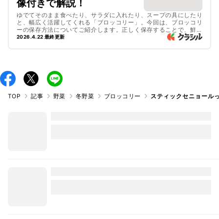
像付きで解説！
ゆでてそのまま食べたり、サラダに入れたり、スープの具にしたり
と、幅広く活躍してくれる「ブロッコリー」。今回は、ブロッコリ
ーの保存方法についてご紹介します。正しく保存することで、鮮や
かな緑色と歯ごたえを長持ちさせることができますよ。冷蔵・冷凍
2026.4.22 最終更新
どちらの方法もご紹介していますので、ぜひお試しくださいね。
TOP
記事
野菜
冬野菜
ブロッコリー
スティックセニョール