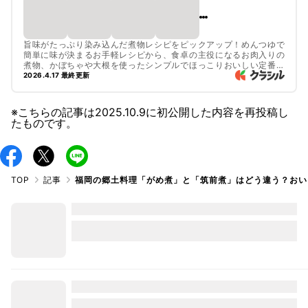
旨味がたっぷり染み込んだ煮物レシピをピックアップ！めんつゆで
簡単に味が決まるお手軽レシピから、食卓の主役になるお肉入りの
煮物、かぼちゃや大根を使ったシンプルでほっこりおいしい定番煮
物まで幅広くご紹介しています。ぜひ、お気に入りの一品を見つけ
2026.4.17 最終更新
てくださいね。
※こちらの記事は
2025.10.9
に初公開した内容を再投稿し
たものです。
TOP
記事
福岡の郷土料理「がめ煮」と「筑前煮」はどう違う？おい