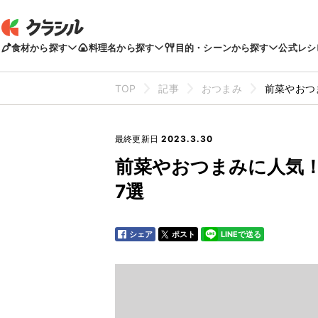
食材から探す
料理名から探す
目的・シーンから探す
公式レシ
TOP
記事
おつまみ
前菜やおつ
最終更新日
2023.3.30
前菜やおつまみに人気
7選
シェア
ポスト
LINEで送る