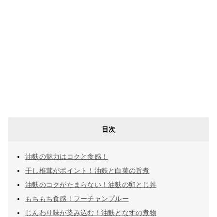
目次
油麩の魅力はコクと食感！
干し椎茸がポイント！油麩と白菜の旨煮
油麩のコクがたまらない！油麩の卵とじ丼
もちもち食感！フーチャンプルー
じんわり味が染み込む！油麩となすの煮物