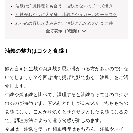
油麩は洋風料理とも合う！油麩となすのチーズ焼き
油麩がおやつに大変身！油麩のシュガーバターラスク
わかめの旨味が染み込む、油麩とわかめのたまご丼
全て表示（9種類）
油麩の魅力はコクと食感！
麩と言えば生麩や焼き麩を思い浮かべる方が多いのではな
いでしょうか？今回は油で揚げた麩である「油麩」をご紹
介します。
生麩や焼き麩と比べて、調理すると油麩ならではのコクが
出るのが特徴です。煮込むとだしが染み込んでもちもちの
食感になり、こんがり焼くとサクサクとした食感になるの
で、調理方法によって違う食感が楽しめます。
今回は、油麩を使った和風料理はもちろん、洋風やスイー