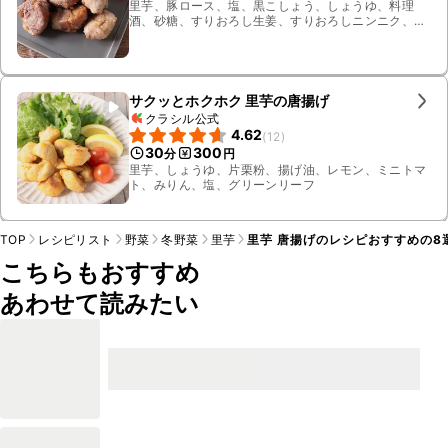
里芋、豚ロース、塩、黒こしょう、しょうゆ、料理
酒、砂糖、すりおろし生姜、すりおろしニンニク、片
栗粉、揚げ油、レタス、トマト
サクッとホクホク 里芋の唐揚げ
クラシル公式
4.62
(
12
)
30
300
分
円
里芋、しょうゆ、片栗粉、揚げ油、レモン、ミニトマ
ト、みりん、塩、グリーンリーフ
TOP
レシピリスト
野菜
冬野菜
里芋
里芋 唐揚げのレシピおすすめの8
こちらもおすすめ
あわせて読みたい