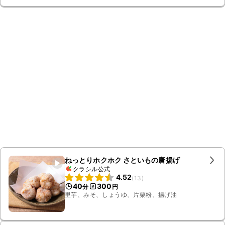
ねっとりホクホク さといもの唐揚げ
クラシル公式
4.52
(
13
)
40
300
分
円
里芋、みそ、しょうゆ、片栗粉、揚げ油