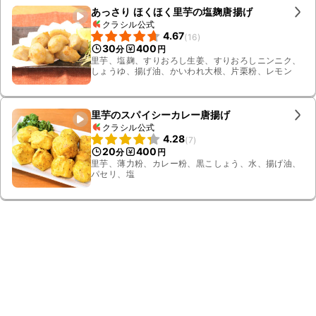
あっさり ほくほく里芋の塩麹唐揚げ
クラシル公式
4.67
(
16
)
30
400
分
円
里芋、塩麹、すりおろし生姜、すりおろしニンニク、
しょうゆ、揚げ油、かいわれ大根、片栗粉、レモン
里芋のスパイシーカレー唐揚げ
クラシル公式
4.28
(
7
)
20
400
分
円
里芋、薄力粉、カレー粉、黒こしょう、水、揚げ油、
パセリ、塩