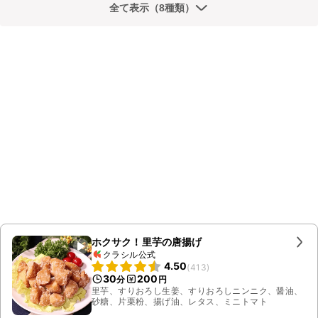
全て表示（8種類）
ホクサク！里芋の唐揚げ
クラシル公式
4.50
(
413
)
30
200
分
円
里芋、すりおろし生姜、すりおろしニンニク、醤油、
砂糖、片栗粉、揚げ油、レタス、ミニトマト