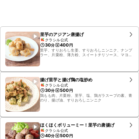
里芋のアジアン唐揚げ
クラシル公式
30
400
分
円
里芋、すりおろし生姜、すりおろしニンニク、ナンプ
ラー、片栗粉、薄力粉、スイートチリソース、マヨ
ネーズ、レモン汁、揚げ油、パセリ
揚げ里芋と揚げ鶏の塩炒め
クラシル公式
30
500
分
円
鶏もも肉、片栗粉、里芋、塩、鶏ガラスープの素、青
のり、揚げ油、すりおろしニンニク
ほくほくボリューミー！里芋の唐揚げ
クラシル公式
40
500
分
円