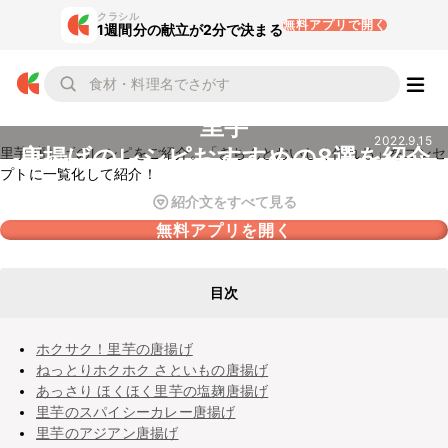
クラシル
無料アプリで開く
1週間分の献立が2分で決まる
里芋
2022.9.15
唐揚げのレシピおすすめの8選を紹介
里芋 唐揚げのレシピをご紹介。「きちんとおいしく作れる」をコンセ
プトに一覧化して紹介！
紹介文をすべて見る
無料アプリを開く
目次
ホクサク！里芋の唐揚げ
ねっとりホクホク さといもの唐揚げ
あっさり ほくほく里芋の塩麹唐揚げ
里芋のスパイシーカレー唐揚げ
里芋のアジアン唐揚げ